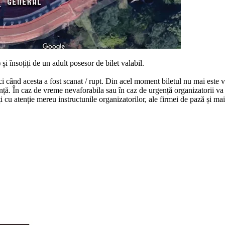
)
și
însoțiți
de un adult posesor de bilet valabil.
ci
când
acesta
a fost scanat / rupt.
Din
acel moment biletul nu
mai
este 
nță
.
În
caz de vreme nevaforabila
sau
în
caz de
urgență
organizatorii
va
i
cu
atenție
mereu instructunile organizatorilor, ale firmei de
pază
și
ma