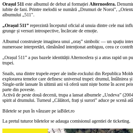
Orașul 511
este albumul de debut al formației
Alternosfera.
Denumire
iubite de fani. Printre melodii se numără „Drumuri de Noroi", „Orie
albumului „511".
„Orașul 511”
reprezintă începutul oficial al unuia dintre cele mai infl
grunge și versuri introspective, încărcate de emoție.
Albumul construiește imaginea unui „oraș” simbolic — un spațiu interior,
numeroase interpretări, rămânând intenționat ambiguu, ceea ce contribu
„Orașul 511” a pus bazele identității Alternosfera și a atras rapid un 
trupei.
Snails, una dintre trupele-reper ale indie-rockului din Republica Moldo
explorarea temelor care definesc universul trupei: drumul, întâlnirea ș
Single-urile lansate în ultimii ani vă oferă sunt niște borne în acest pei
parte din poveste.
Activă de peste două decenii, trupa a lansat albumele „Undeva” (2004), 
spirit al drumului. Turneul „Călători, frați și surori” aduce pe scenă atâ
Biletele
se
pun
în
vânzare
pe iaBilet.ro
La pretul tuturor biletelor se adauga comisionul agentiei de ticketing.