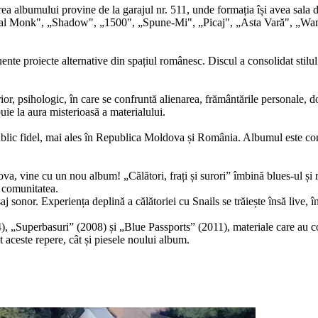
a albumului provine de la garajul nr. 511, unde formația își avea sala de
ntal Monk", „Shadow", „1500", „Spune-Mi", „Picaj", „Asta Vară", „Wam
uente proiecte alternative din spațiul românesc. Discul a consolidat stilul 
 psihologic, în care se confruntă alienarea, frământările personale, dorin
ie la aura misterioasă a materialului.
public fidel, mai ales în Republica Moldova și România. Albumul este cons
va, vine cu un nou album! „Călători, frați și surori” îmbină blues-ul și r
i comunitatea.
saj sonor. Experiența deplină a călătoriei cu Snails se trăiește însă live,
„Superbasuri” (2008) și „Blue Passports” (2011), materiale care au const
t aceste repere, cât și piesele noului album.