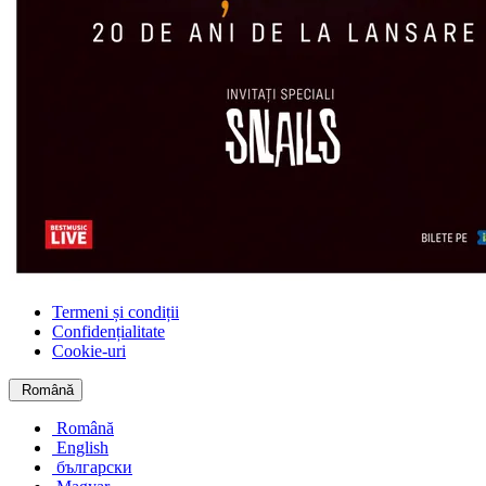
Termeni și condiții
Confidențialitate
Cookie-uri
Română
Română
English
български