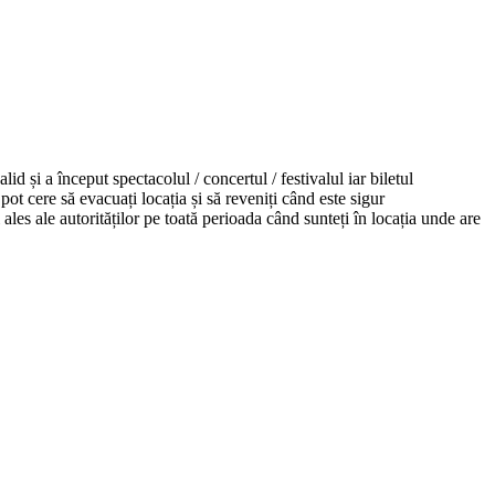
valid
și
a
început
spectacolul / concertul / festivalul iar biletul
pot cere
să
evacuați
locația
și
să
reveniți
când
este sigur
i
ales
ale
autorităților
pe
toată
perioada
când
sunteți
în
locația
unde are