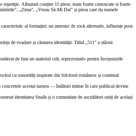
 repetiție. Albumul conține 11 piese, toate foarte cunoscute si foarte
intirile", „Zima", „Vreau Să-Mi Dai" și piesa care da numele
caracteristic al formației: un amestec de rock alternativ, influențe post-
ța de evadare și căutarea identității. Titlul „511” a stârnit
iderat de fani un material cult, reprezentativ pentru începuturile
ockul cu sonorități inspirate din folclorul românesc și continuă
 în concertele acestui turneu — întâlniri intime în care publicul devine
ruit identitatea Snails și o comunitate de ascultători uniți de același