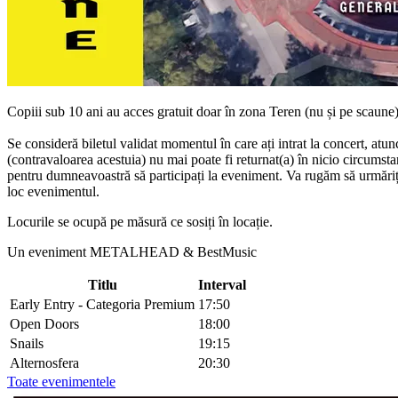
Copiii sub 10 ani au acces gratuit doar
în
zona
Teren (nu
și
pe scaune
Se
consideră
biletul validat momentul
în
care
ați
intrat
la
concert, atun
(contravaloarea acestuia) nu mai poate
fi
returnat(a)
în
nicio
circumsta
pentru
dumneavoastră
să
participați
la eveniment.
Va
rugăm
să
urmăriț
loc evenimentul.
Locurile
se
ocupă
pe
măsură
ce
sosiți
în
locație
.
Un eveniment METALHEAD & BestMusic
Titlu
Interval
Early Entry - Categoria Premium
17:50
Open Doors
18:00
Snails
19:15
Alternosfera
20:30
Toate evenimentele