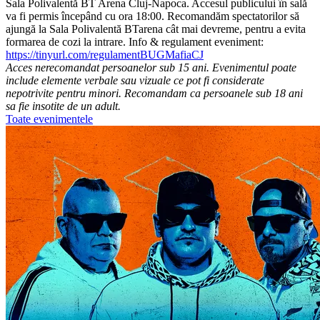
Sala Polivalentă BT Arena Cluj-Napoca. Accesul publicului în sală
va fi permis începând cu ora 18:00. Recomandăm spectatorilor să
ajungă la Sala Polivalentă BTarena cât mai devreme, pentru a evita
formarea de cozi la intrare. Info & regulament eveniment:
https://tinyurl.com/regulamentBUGMafiaCJ
Acces nerecomandat persoanelor sub 15 ani. Evenimentul poate
include elemente verbale sau vizuale ce pot fi considerate
nepotrivite pentru minori. Recomandam ca persoanele sub 18 ani
sa fie insotite de un adult.
Toate evenimentele