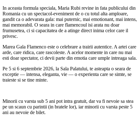
In aceasta formula speciala, Maria Rubi revine in fata publicului din
Romania cu un spectacol-eveniment de o cu totul alta amploare,
gandit ca o adevarata gala: mai puternic, mai emotionant, mai intens,
mai memorabil. O seara in care flamencoul isi arata nu doar
frumusetea, ci si capacitatea de a atinge direct inima celor care il
privesc.
Marea Gala Flamenco este o celebrare a trairii autentice. A artei care
arde, care ridica, care rascoleste. A acelor momente in care nu mai
esti doar spectator, ci devii parte din emotia care umple intreaga sala.
Pe 5 si 6 septembrie 2026, la Sala Palatului, te asteapta o seara de
exceptie — intensa, eleganta, vie — o experienta care se simte, se
traieste si se tine minte.
Minorii cu varsta sub 5 ani pot intra gratuit, dar va fi nevoie sa stea
pe un scaun cu parintii (in bratele lor), iar minorii cu varsta peste 5
ani au nevoie de bilet.