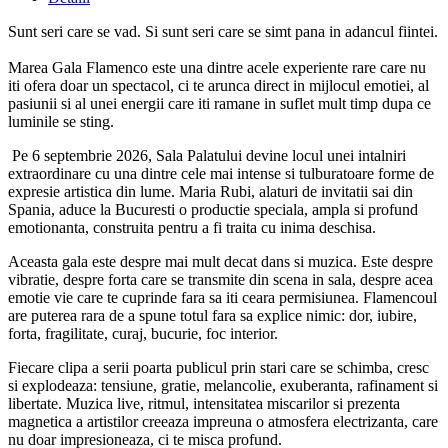
Sunt seri care se vad. Si sunt seri care se simt pana in adancul fiintei.
Marea Gala Flamenco este una dintre acele experiente rare care nu
iti ofera doar un spectacol, ci te arunca direct in mijlocul emotiei, al
pasiunii si al unei energii care iti ramane in suflet mult timp dupa ce
luminile se sting.
Pe 6 septembrie 2026, Sala Palatului devine locul unei intalniri
extraordinare cu una dintre cele mai intense si tulburatoare forme de
expresie artistica din lume. Maria Rubi, alaturi de invitatii sai din
Spania, aduce la Bucuresti o productie speciala, ampla si profund
emotionanta, construita pentru a fi traita cu inima deschisa.
Aceasta gala este despre mai mult decat dans si muzica. Este despre
vibratie, despre forta care se transmite din scena in sala, despre acea
emotie vie care te cuprinde fara sa iti ceara permisiunea. Flamencoul
are puterea rara de a spune totul fara sa explice nimic: dor, iubire,
forta, fragilitate, curaj, bucurie, foc interior.
Fiecare clipa a serii poarta publicul prin stari care se schimba, cresc
si explodeaza: tensiune, gratie, melancolie, exuberanta, rafinament si
libertate. Muzica live, ritmul, intensitatea miscarilor si prezenta
magnetica a artistilor creeaza impreuna o atmosfera electrizanta, care
nu doar impresioneaza, ci te misca profund.