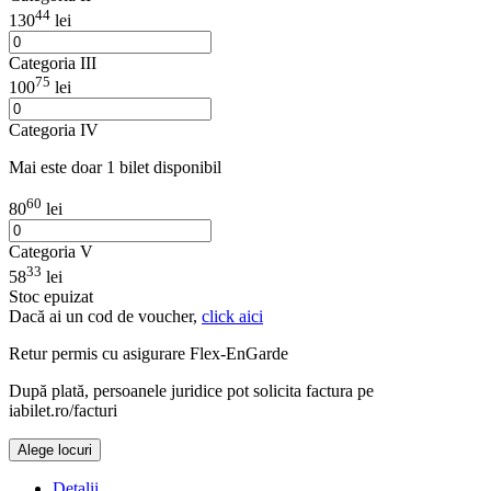
44
130
lei
Categoria III
75
100
lei
Categoria IV
Mai este doar 1 bilet disponibil
60
80
lei
Categoria V
33
58
lei
Stoc epuizat
Dacă ai un cod de voucher,
click aici
Retur permis cu asigurare
Flex-EnGarde
După plată, persoanele juridice pot solicita factura pe
iabilet.ro/facturi
Alege locuri
Detalii