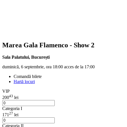
Marea Gala Flamenco - Show 2
Sala Palatului
,
București
duminică, 6 septembrie, ora 18:00 acces de la 17:00
Comandă bilete
Hartă locuri
VIP
43
200
lei
Categoria I
27
171
lei
Categoria II