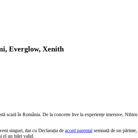
i, Everglow, Xenith
eastă scară în România. De la concerte live la experiențe imersive, Nib
 veni singuri, dar cu Declarația de
acord parental
semnată de un părinte, t
i el un bilet valid.