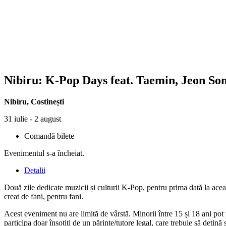
Nibiru: K-Pop Days feat.
Taemin, Jeon Som
Nibiru
,
Costinești
31 iulie - 2 august
Comandă bilete
Evenimentul s-a încheiat.
Detalii
Două zile dedicate muzicii și culturii K-Pop, pentru prima dată la ac
creat de fani, pentru fani.
Acest eveniment nu are limită de vârstă. Minorii între 15 și 18 ani pot
participa doar însoțiți de un părinte/tutore legal, care trebuie să dețină ș