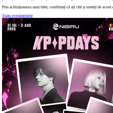
Prin achiziționarea unui bilet, confirmați că ați citit și sunteți de acord
Toate evenimentele