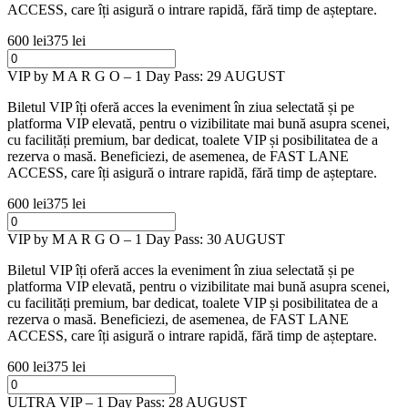
ACCESS, care îți asigură o intrare rapidă, fără timp de așteptare.
600 lei
375 lei
VIP by M A R G O – 1 Day Pass: 29 AUGUST
Biletul VIP îți oferă acces la eveniment în ziua selectată și pe
platforma VIP elevată, pentru o vizibilitate mai bună asupra scenei,
cu facilități premium, bar dedicat, toalete VIP și posibilitatea de a
rezerva o masă. Beneficiezi, de asemenea, de FAST LANE
ACCESS, care îți asigură o intrare rapidă, fără timp de așteptare.
600 lei
375 lei
VIP by M A R G O – 1 Day Pass: 30 AUGUST
Biletul VIP îți oferă acces la eveniment în ziua selectată și pe
platforma VIP elevată, pentru o vizibilitate mai bună asupra scenei,
cu facilități premium, bar dedicat, toalete VIP și posibilitatea de a
rezerva o masă. Beneficiezi, de asemenea, de FAST LANE
ACCESS, care îți asigură o intrare rapidă, fără timp de așteptare.
600 lei
375 lei
ULTRA VIP – 1 Day Pass: 28 AUGUST