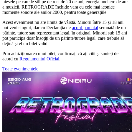
piesele pe care le știi pe de rost de 20 de ani, energia unei ere de aur
a muzicii. RETROGRADE închide vara cu cele mai iconice
momente sonore ale anilor 2000, pentru toate generațiile.
Acest eveniment nu are limită de vârstă. Minorii între 15 și 18 ani
pot veni singuri, dar cu Declarația de
acord parental
semnată de un
părinte, tutore sau reprezentant legal, în original. Minorii sub 15 ani
pot participa doar însoțiți de un părinte/tutore legal, care trebuie să
dețină și el un bilet valid.
Prin achiziționarea unui bilet, confirmați că ați citit și sunteți de
acord cu
Regulamentul Oficial
.
Toate evenimentele