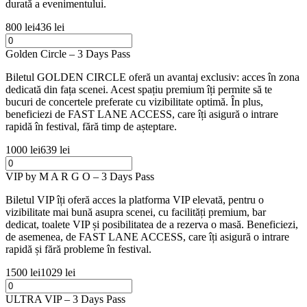
durată a evenimentului.
800 lei
436 lei
Golden Circle – 3 Days Pass
Biletul GOLDEN CIRCLE oferă un avantaj exclusiv: acces în zona
dedicată din fața scenei. Acest spațiu premium îți permite să te
bucuri de concertele preferate cu vizibilitate optimă. În plus,
beneficiezi de FAST LANE ACCESS, care îți asigură o intrare
rapidă în festival, fără timp de așteptare.
1000 lei
639 lei
VIP by M A R G O – 3 Days Pass
Biletul VIP îți oferă acces la platforma VIP elevată, pentru o
vizibilitate mai bună asupra scenei, cu facilități premium, bar
dedicat, toalete VIP și posibilitatea de a rezerva o masă. Beneficiezi,
de asemenea, de FAST LANE ACCESS, care îți asigură o intrare
rapidă și fără probleme în festival.
1500 lei
1029 lei
ULTRA VIP – 3 Days Pass