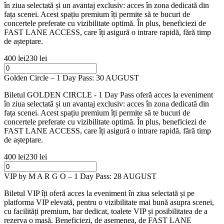
în ziua selectată și un avantaj exclusiv: acces în zona dedicată din
fața scenei. Acest spațiu premium îți permite să te bucuri de
concertele preferate cu vizibilitate optimă. În plus, beneficiezi de
FAST LANE ACCESS, care îți asigură o intrare rapidă, fără timp
de așteptare.
400 lei
230 lei
Golden Circle – 1 Day Pass: 30 AUGUST
Biletul GOLDEN CIRCLE - 1 Day Pass oferă acces la eveniment
în ziua selectată și un avantaj exclusiv: acces în zona dedicată din
fața scenei. Acest spațiu premium îți permite să te bucuri de
concertele preferate cu vizibilitate optimă. În plus, beneficiezi de
FAST LANE ACCESS, care îți asigură o intrare rapidă, fără timp
de așteptare.
400 lei
230 lei
VIP by M A R G O – 1 Day Pass: 28 AUGUST
Biletul VIP îți oferă acces la eveniment în ziua selectată și pe
platforma VIP elevată, pentru o vizibilitate mai bună asupra scenei,
cu facilități premium, bar dedicat, toalete VIP și posibilitatea de a
rezerva o masă. Beneficiezi, de asemenea, de FAST LANE