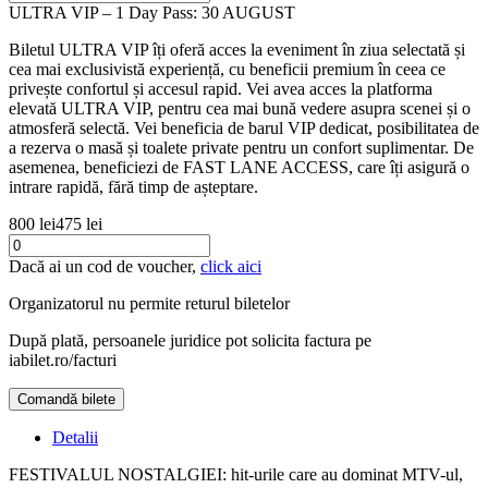
ULTRA VIP – 1 Day Pass: 30 AUGUST
Biletul ULTRA VIP îți oferă acces la eveniment în ziua selectată și
cea mai exclusivistă experiență, cu beneficii premium în ceea ce
privește confortul și accesul rapid. Vei avea acces la platforma
elevată ULTRA VIP, pentru cea mai bună vedere asupra scenei și o
atmosferă selectă. Vei beneficia de barul VIP dedicat, posibilitatea de
a rezerva o masă și toalete private pentru un confort suplimentar. De
asemenea, beneficiezi de FAST LANE ACCESS, care îți asigură o
intrare rapidă, fără timp de așteptare.
800 lei
475 lei
Dacă ai un cod de voucher,
click aici
Organizatorul nu permite returul biletelor
După plată, persoanele juridice pot solicita factura pe
iabilet.ro/facturi
Comandă bilete
Detalii
FESTIVALUL NOSTALGIEI: hit-urile care au dominat MTV-ul,