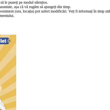
să le puneți pe modul silențios.
garantate, așa că vă rugăm să ajungeți din timp.
niment (ora, locația) pot suferi modificări. Veți fi informați în timp util
imentului.