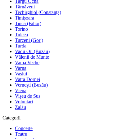
Târgu Ocna
Târnăveni
Techirghiol (Constanța)
Timișoara
Tinca (Bihor)
Torino
Tulcea
Turceni (Gorj)
Turda
Vadu Oii (Buzău)
Vălenii de Munte
Vama Veche
Varna
Vaslui
Vatra Dornei
Vernești (Buzău)
Viena
Vișeu de Sus
Voluntari
Zalău
Categorii
Concerte
Teatru