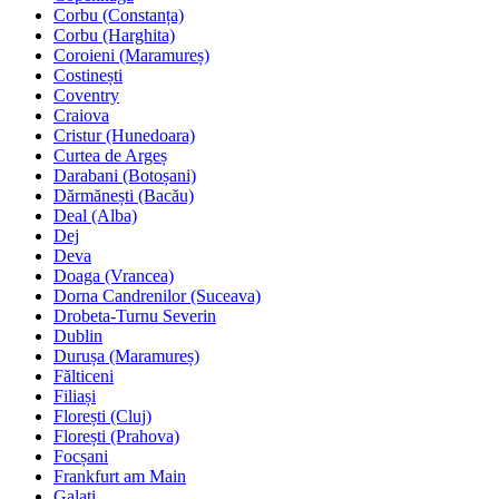
Corbu (Constanța)
Corbu (Harghita)
Coroieni (Maramureș)
Costinești
Coventry
Craiova
Cristur (Hunedoara)
Curtea de Argeș
Darabani (Botoșani)
Dărmănești (Bacău)
Deal (Alba)
Dej
Deva
Doaga (Vrancea)
Dorna Candrenilor (Suceava)
Drobeta-Turnu Severin
Dublin
Durușa (Maramureș)
Fălticeni
Filiași
Florești (Cluj)
Florești (Prahova)
Focșani
Frankfurt am Main
Galați