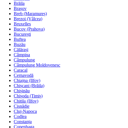
Brăila
Brașov
Breb (Maramureș)
Brezoi (Vâlcea)
Bruxelles
Bucov (Prahova)
București
Buftea
Buzău
Călărași
Câmpina
Câmpulung
Câmpulung Moldovenesc
Caracal
Cernavodă
Chiajna (Ilfov)
Chișcani (Brăila)
Chișinău
Chișoda (Timiș)
Chitila (Ilfov)
Cisnădie
Cluj-Napoca
Codlea
Constanța
Copenhaga