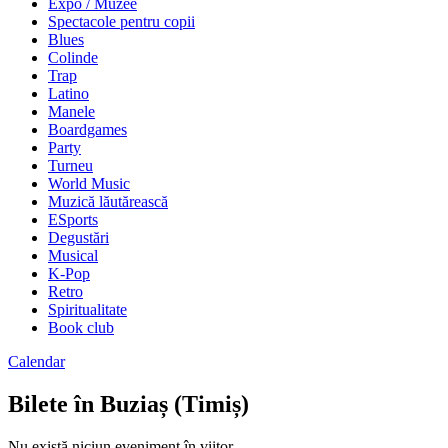
Expo / Muzee
Spectacole pentru copii
Blues
Colinde
Trap
Latino
Manele
Boardgames
Party
Turneu
World Music
Muzică lăutărească
ESports
Degustări
Musical
K-Pop
Retro
Spiritualitate
Book club
Calendar
Bilete în Buziaș (Timiș)
Nu există niciun eveniment în viitor.