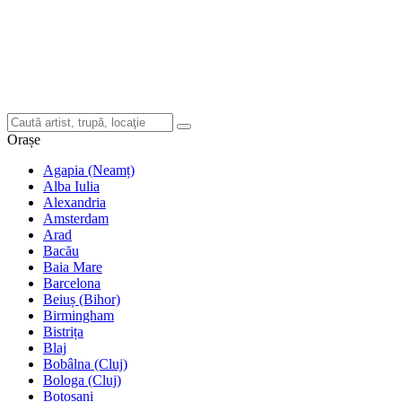
Orașe
Agapia (Neamț)
Alba Iulia
Alexandria
Amsterdam
Arad
Bacău
Baia Mare
Barcelona
Beiuș (Bihor)
Birmingham
Bistrița
Blaj
Bobâlna (Cluj)
Bologa (Cluj)
Botoșani