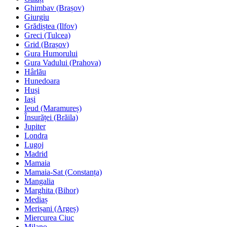
Ghimbav (Brașov)
Giurgiu
Grădiștea (Ilfov)
Greci (Tulcea)
Grid (Brașov)
Gura Humorului
Gura Vadului (Prahova)
Hârlău
Hunedoara
Huși
Iași
Ieud (Maramureș)
Însurăței (Brăila)
Jupiter
Londra
Lugoj
Madrid
Mamaia
Mamaia-Sat (Constanța)
Mangalia
Marghita (Bihor)
Mediaș
Merișani (Argeș)
Miercurea Ciuc
Milano