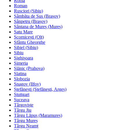
Roma
Roman
Rusciori (Sibiu)
Sâmbăta de Sus (Brașov)
Sânpetru (Brașov)
Sântana de Mureș (Mureș)
Satu Mare
Scornicești (Olt)
Sfântu Gheorghe
Sibiel (Sibiu)
Sibiu
Sighișoara
Simeria
Slănic (Prahova)
Slatina
Slobozia
Snagov (Ilfov)
Ștefănești (Ştefãneşti, Argeș)
Stuttgart
Suceava
Târgoviște
Târgu Jiu
Târgu Lăpuș (Maramureș)
Târgu Mureș
Târgu Neamț