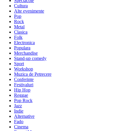
Spectacole
Cultura
Alte evenimente
Pop
Rock
Metal
Clasica
Folk
Electronica
Populara
Merchandise
Stand-up comedy
Sport
Workshop
Muzica de Petrecere
Conferinte
Festivaluri
Hip Hop
Reggae
Pop Rock
Jazz
Indie
Alternative
Fado
Cinema