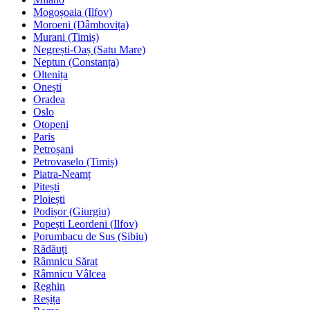
Mogoșoaia (Ilfov)
Moroeni (Dâmbovița)
Murani (Timiș)
Negrești-Oaș (Satu Mare)
Neptun (Constanța)
Oltenița
Onești
Oradea
Oslo
Otopeni
Paris
Petroșani
Petrovaselo (Timiș)
Piatra-Neamț
Pitești
Ploiești
Podișor (Giurgiu)
Popești Leordeni (Ilfov)
Porumbacu de Sus (Sibiu)
Rădăuți
Râmnicu Sărat
Râmnicu Vâlcea
Reghin
Reșița