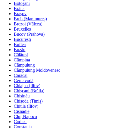
Botoșani
Brăila
Brașov
Breb (Maramureș)
Brezoi (Vâlcea)
Bruxelles
Bucov (Prahova)
București
Buftea
Buzău
Călărași
Câmpina
Câmpulung
Câmpulung Moldovenesc
Caracal
Cernavodă
Chiajna (Ilfov)
Chișcani (Brăila)
Chișinău
Chișoda (Timiș)
Chitila (Ilfov)
Cisnădie
Cluj-Napoca
Codlea
Constanța