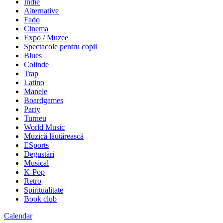
Indie
Alternative
Fado
Cinema
Expo / Muzee
Spectacole pentru copii
Blues
Colinde
Trap
Latino
Manele
Boardgames
Party
Turneu
World Music
Muzică lăutărească
ESports
Degustări
Musical
K-Pop
Retro
Spiritualitate
Book club
Calendar