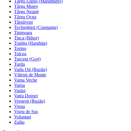
Târgu Lăpuș (Maramureș)
Târgu Mureș
Târgu Neamț
Târgu Ocna
Târnăveni
Techirghiol (Constanța)
Timișoara
Tinca (Bihor)
Toplița (Harghita)
Torino
Tulcea
Turceni (Gorj)
Turda
Vadu Oii (Buzău)
Vălenii de Munte
Vama Veche
Varna
Vaslui
Vatra Dornei
Vernești (Buzău)
Viena
Vișeu de Sus
Voluntari
Zalău