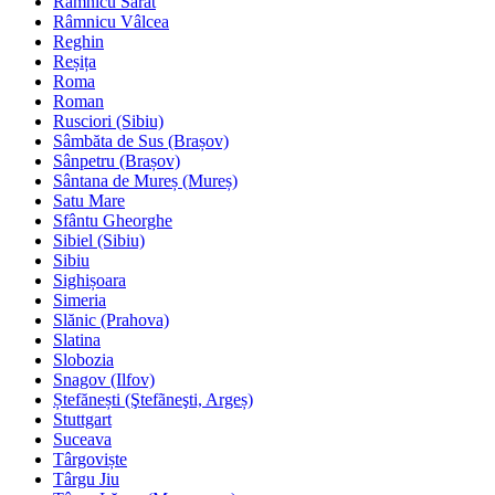
Râmnicu Sărat
Râmnicu Vâlcea
Reghin
Reșița
Roma
Roman
Rusciori (Sibiu)
Sâmbăta de Sus (Brașov)
Sânpetru (Brașov)
Sântana de Mureș (Mureș)
Satu Mare
Sfântu Gheorghe
Sibiel (Sibiu)
Sibiu
Sighișoara
Simeria
Slănic (Prahova)
Slatina
Slobozia
Snagov (Ilfov)
Ștefănești (Ştefãneşti, Argeș)
Stuttgart
Suceava
Târgoviște
Târgu Jiu