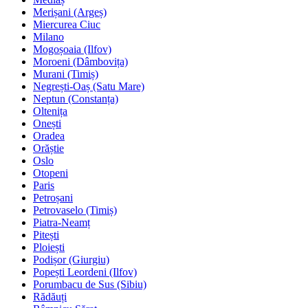
Merișani (Argeș)
Miercurea Ciuc
Milano
Mogoșoaia (Ilfov)
Moroeni (Dâmbovița)
Murani (Timiș)
Negrești-Oaș (Satu Mare)
Neptun (Constanța)
Oltenița
Onești
Oradea
Orăștie
Oslo
Otopeni
Paris
Petroșani
Petrovaselo (Timiș)
Piatra-Neamț
Pitești
Ploiești
Podișor (Giurgiu)
Popești Leordeni (Ilfov)
Porumbacu de Sus (Sibiu)
Rădăuți