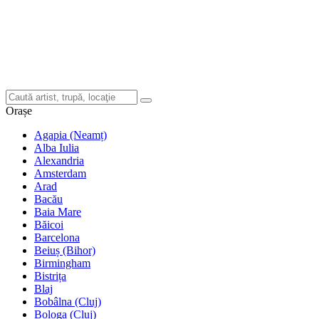
Orașe
Agapia (Neamț)
Alba Iulia
Alexandria
Amsterdam
Arad
Bacău
Baia Mare
Băicoi
Barcelona
Beiuș (Bihor)
Birmingham
Bistrița
Blaj
Bobâlna (Cluj)
Bologa (Cluj)