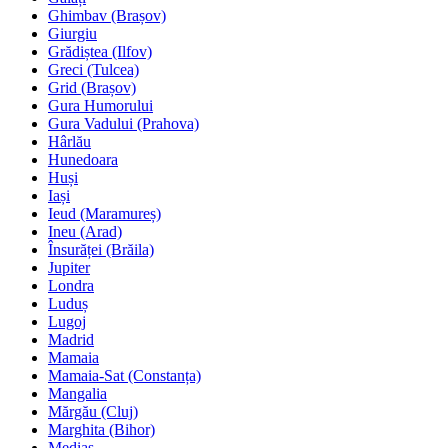
Ghimbav (Brașov)
Giurgiu
Grădiștea (Ilfov)
Greci (Tulcea)
Grid (Brașov)
Gura Humorului
Gura Vadului (Prahova)
Hârlău
Hunedoara
Huși
Iași
Ieud (Maramureș)
Ineu (Arad)
Însurăței (Brăila)
Jupiter
Londra
Luduș
Lugoj
Madrid
Mamaia
Mamaia-Sat (Constanța)
Mangalia
Mărgău (Cluj)
Marghita (Bihor)
Mediaș