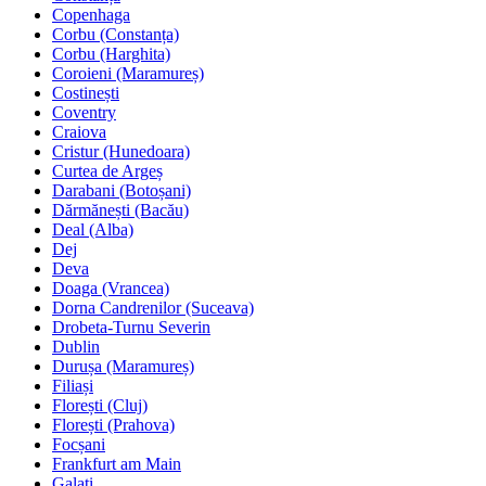
Copenhaga
Corbu (Constanța)
Corbu (Harghita)
Coroieni (Maramureș)
Costinești
Coventry
Craiova
Cristur (Hunedoara)
Curtea de Argeș
Darabani (Botoșani)
Dărmănești (Bacău)
Deal (Alba)
Dej
Deva
Doaga (Vrancea)
Dorna Candrenilor (Suceava)
Drobeta-Turnu Severin
Dublin
Durușa (Maramureș)
Filiași
Florești (Cluj)
Florești (Prahova)
Focșani
Frankfurt am Main
Galați