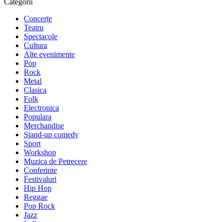
Categorii
Concerte
Teatru
Spectacole
Cultura
Alte evenimente
Pop
Rock
Metal
Clasica
Folk
Electronica
Populara
Merchandise
Stand-up comedy
Sport
Workshop
Muzica de Petrecere
Conferinte
Festivaluri
Hip Hop
Reggae
Pop Rock
Jazz