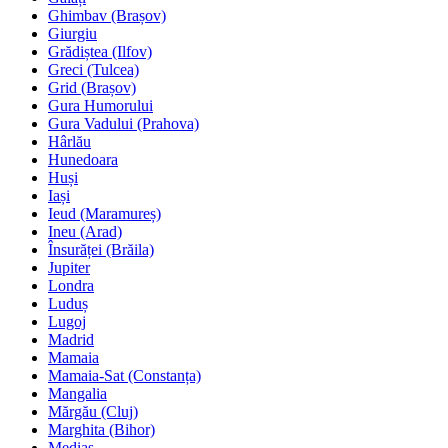
Ghimbav (Brașov)
Giurgiu
Grădiștea (Ilfov)
Greci (Tulcea)
Grid (Brașov)
Gura Humorului
Gura Vadului (Prahova)
Hârlău
Hunedoara
Huși
Iași
Ieud (Maramureș)
Ineu (Arad)
Însurăței (Brăila)
Jupiter
Londra
Luduș
Lugoj
Madrid
Mamaia
Mamaia-Sat (Constanța)
Mangalia
Mărgău (Cluj)
Marghita (Bihor)
Mediaș