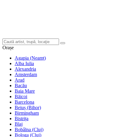
Orașe
Agapia (Neamț)
Alba Iulia
Alexandria
Amsterdam
Arad
Bacău
Baia Mare
Băicoi
Barcelona
Beiuș (Bihor)
Birmingham
Bistrița
Blaj
Bobâlna (Cluj)
Bologa (Cluj)