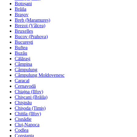
Botoșani
Brăila
Brașov
Breb (Maramureș)
Brezoi (Vâlcea)
Bruxelles
Bucov (Prahova)
București
Buftea
Buzău
Călărași
Câmpina
Câmpulung
Câmpulung Moldovenesc
Caracal
Cernavodă
Chiajna (Ilfov)
Chișcani (Brăila)
Chișinău
Chișoda (Timiș)
Chitila (Ilfov)
Cisnădie
Cluj-Napoca
Codlea
Constanța