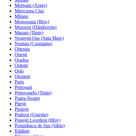
Merișani (Argeș)
Miercurea Ciuc
Milano
Mogoșoaia (Ilfov)
Moroeni (Dâmbovița)
Murani (Timiș)
Negrești-Oaș (Satu Mare)
Neptun (Constanța)
Oltenița
Onești
Oradea
Orăștie
Oslo
Otopeni
Paris
Petroșani
Petrovaselo (Timiș)
Piatra-Neamț
Pitești
Ploiești
Podișor (Giurgiu)
Popești Leordeni (Ilfov)
Porumbacu de Sus (Sibiu)
Rădăuți