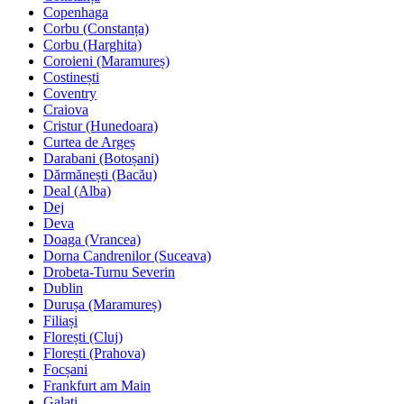
Copenhaga
Corbu (Constanța)
Corbu (Harghita)
Coroieni (Maramureș)
Costinești
Coventry
Craiova
Cristur (Hunedoara)
Curtea de Argeș
Darabani (Botoșani)
Dărmănești (Bacău)
Deal (Alba)
Dej
Deva
Doaga (Vrancea)
Dorna Candrenilor (Suceava)
Drobeta-Turnu Severin
Dublin
Durușa (Maramureș)
Filiași
Florești (Cluj)
Florești (Prahova)
Focșani
Frankfurt am Main
Galați