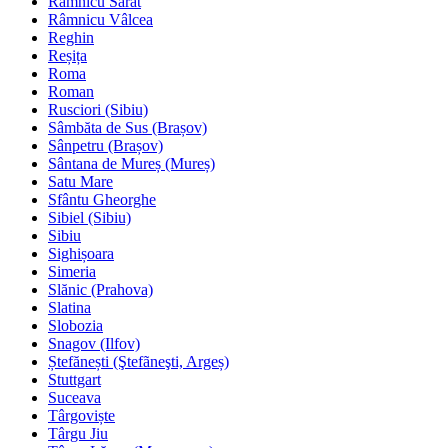
Râmnicu Sărat
Râmnicu Vâlcea
Reghin
Reșița
Roma
Roman
Rusciori (Sibiu)
Sâmbăta de Sus (Brașov)
Sânpetru (Brașov)
Sântana de Mureș (Mureș)
Satu Mare
Sfântu Gheorghe
Sibiel (Sibiu)
Sibiu
Sighișoara
Simeria
Slănic (Prahova)
Slatina
Slobozia
Snagov (Ilfov)
Ștefănești (Ştefãneşti, Argeș)
Stuttgart
Suceava
Târgoviște
Târgu Jiu