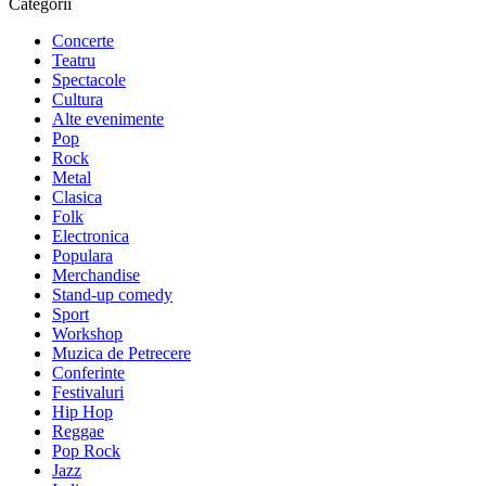
Categorii
Concerte
Teatru
Spectacole
Cultura
Alte evenimente
Pop
Rock
Metal
Clasica
Folk
Electronica
Populara
Merchandise
Stand-up comedy
Sport
Workshop
Muzica de Petrecere
Conferinte
Festivaluri
Hip Hop
Reggae
Pop Rock
Jazz