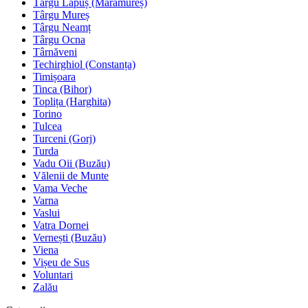
Târgu Lăpuș (Maramureș)
Târgu Mureș
Târgu Neamț
Târgu Ocna
Târnăveni
Techirghiol (Constanța)
Timișoara
Tinca (Bihor)
Toplița (Harghita)
Torino
Tulcea
Turceni (Gorj)
Turda
Vadu Oii (Buzău)
Vălenii de Munte
Vama Veche
Varna
Vaslui
Vatra Dornei
Vernești (Buzău)
Viena
Vișeu de Sus
Voluntari
Zalău