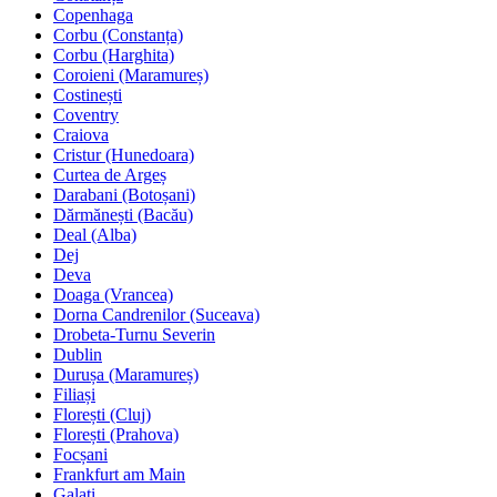
Copenhaga
Corbu (Constanța)
Corbu (Harghita)
Coroieni (Maramureș)
Costinești
Coventry
Craiova
Cristur (Hunedoara)
Curtea de Argeș
Darabani (Botoșani)
Dărmănești (Bacău)
Deal (Alba)
Dej
Deva
Doaga (Vrancea)
Dorna Candrenilor (Suceava)
Drobeta-Turnu Severin
Dublin
Durușa (Maramureș)
Filiași
Florești (Cluj)
Florești (Prahova)
Focșani
Frankfurt am Main
Galați