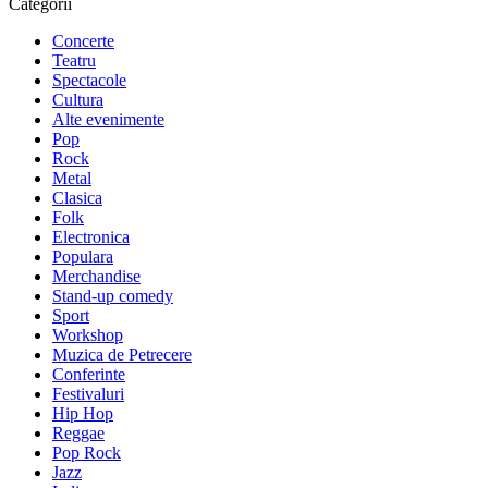
Categorii
Concerte
Teatru
Spectacole
Cultura
Alte evenimente
Pop
Rock
Metal
Clasica
Folk
Electronica
Populara
Merchandise
Stand-up comedy
Sport
Workshop
Muzica de Petrecere
Conferinte
Festivaluri
Hip Hop
Reggae
Pop Rock
Jazz