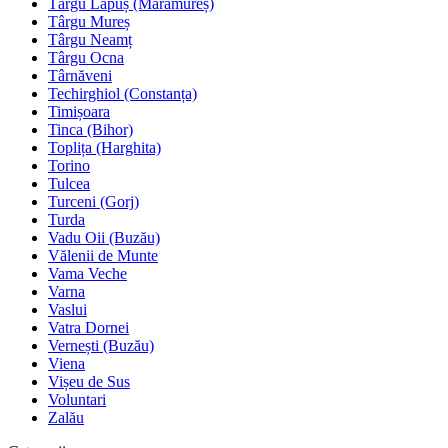
Târgu Lăpuș (Maramureș)
Târgu Mureș
Târgu Neamț
Târgu Ocna
Târnăveni
Techirghiol (Constanța)
Timișoara
Tinca (Bihor)
Toplița (Harghita)
Torino
Tulcea
Turceni (Gorj)
Turda
Vadu Oii (Buzău)
Vălenii de Munte
Vama Veche
Varna
Vaslui
Vatra Dornei
Vernești (Buzău)
Viena
Vișeu de Sus
Voluntari
Zalău