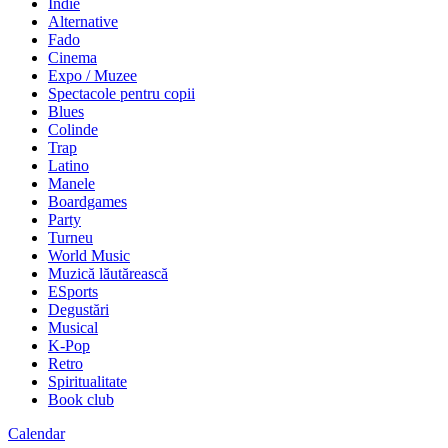
Indie
Alternative
Fado
Cinema
Expo / Muzee
Spectacole pentru copii
Blues
Colinde
Trap
Latino
Manele
Boardgames
Party
Turneu
World Music
Muzică lăutărească
ESports
Degustări
Musical
K-Pop
Retro
Spiritualitate
Book club
Calendar