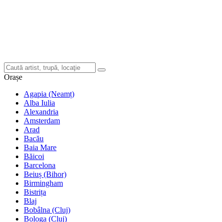
Orașe
Agapia (Neamț)
Alba Iulia
Alexandria
Amsterdam
Arad
Bacău
Baia Mare
Băicoi
Barcelona
Beiuș (Bihor)
Birmingham
Bistrița
Blaj
Bobâlna (Cluj)
Bologa (Cluj)