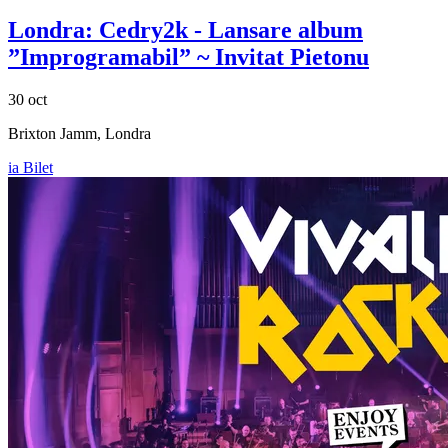
Londra:
Cedry2k
- Lansare album
”Improgramabil” ~ Invitat
Pietonu
30 oct
Brixton Jamm, Londra
ia Bilet