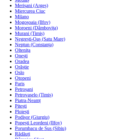
Merișani (Argeș)
Miercurea Ciuc
Milano
Mogoșoaia (Ilfov)
Moroeni (Dâmbovița)
Murani (Timiș)
Negrești-Oaș (Satu Mare)
Neptun (Constanța)
Oltenița
Onești
Oradea
Orăștie
Oslo
Otopeni
Paris
Petroșani
Petrovaselo (Timiș)
Piatra-Neamț
Pitești
Ploiești
Podișor (Giurgiu)
Popești Leordeni (Ilfov)
Porumbacu de Sus (Sibiu)
Rădăuți