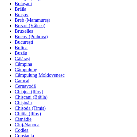
Botoșani
Brăila
Brașov
Breb (Maramureș)
Brezoi (Vâlcea)
Bruxelles
Bucov (Prahova)
București
Buftea
Buzău
Călărași
Câmpina
Câmpulung
Câmpulung Moldovenesc
Caracal
Cernavodă
Chiajna (Ilfov)
Chișcani (Brăila)
Chișinău
Chișoda (Timiș)
Chitila (Ilfov)
Cisnădie
Cluj-Napoca
Codlea
Constanța