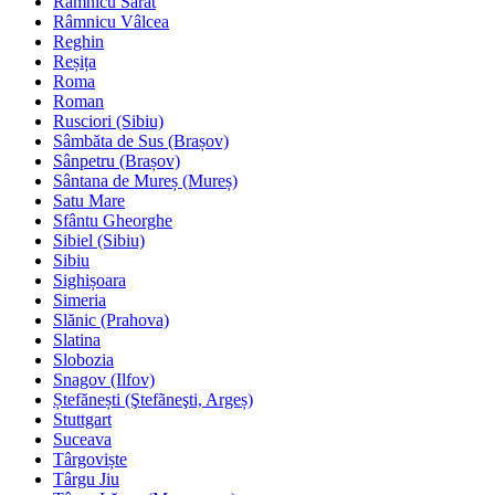
Râmnicu Sărat
Râmnicu Vâlcea
Reghin
Reșița
Roma
Roman
Rusciori (Sibiu)
Sâmbăta de Sus (Brașov)
Sânpetru (Brașov)
Sântana de Mureș (Mureș)
Satu Mare
Sfântu Gheorghe
Sibiel (Sibiu)
Sibiu
Sighișoara
Simeria
Slănic (Prahova)
Slatina
Slobozia
Snagov (Ilfov)
Ștefănești (Ştefãneşti, Argeș)
Stuttgart
Suceava
Târgoviște
Târgu Jiu