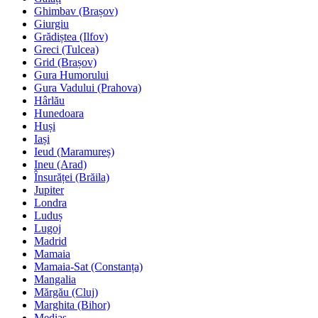
Ghimbav (Brașov)
Giurgiu
Grădiștea (Ilfov)
Greci (Tulcea)
Grid (Brașov)
Gura Humorului
Gura Vadului (Prahova)
Hârlău
Hunedoara
Huși
Iași
Ieud (Maramureș)
Ineu (Arad)
Însurăței (Brăila)
Jupiter
Londra
Luduș
Lugoj
Madrid
Mamaia
Mamaia-Sat (Constanța)
Mangalia
Mărgău (Cluj)
Marghita (Bihor)
Mediaș