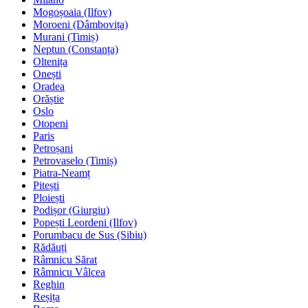
Mogoșoaia (Ilfov)
Moroeni (Dâmbovița)
Murani (Timiș)
Neptun (Constanța)
Oltenița
Onești
Oradea
Orăștie
Oslo
Otopeni
Paris
Petroșani
Petrovaselo (Timiș)
Piatra-Neamț
Pitești
Ploiești
Podișor (Giurgiu)
Popești Leordeni (Ilfov)
Porumbacu de Sus (Sibiu)
Rădăuți
Râmnicu Sărat
Râmnicu Vâlcea
Reghin
Reșița