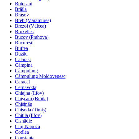
Botoșani
Brăila
Brașov
Breb (Maramureș)
Brezoi (Vâlcea)
Bruxelles
Bucov (Prahova)
București
Buftea
Buzău
Călărași
Câmpina
Câmpulung
Câmpulung Moldovenesc
Caracal
Cernavodă
Chiajna (Ilfov)
Chișcani (Brăila)
Chișinău
Chișoda (Timiș)
Chitila (Ilfov)
Cisnădie
Cluj-Napoca
Codlea
Constanța