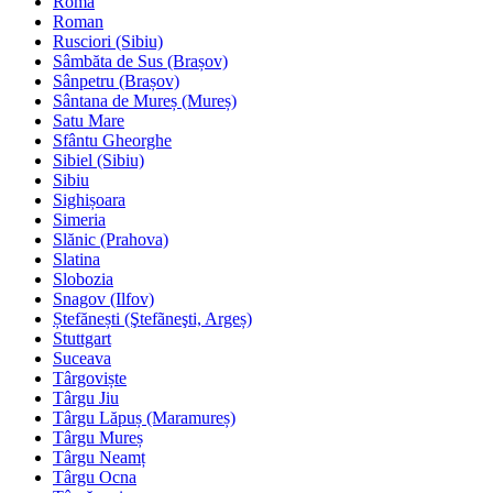
Roma
Roman
Rusciori (Sibiu)
Sâmbăta de Sus (Brașov)
Sânpetru (Brașov)
Sântana de Mureș (Mureș)
Satu Mare
Sfântu Gheorghe
Sibiel (Sibiu)
Sibiu
Sighișoara
Simeria
Slănic (Prahova)
Slatina
Slobozia
Snagov (Ilfov)
Ștefănești (Ştefãneşti, Argeș)
Stuttgart
Suceava
Târgoviște
Târgu Jiu
Târgu Lăpuș (Maramureș)
Târgu Mureș
Târgu Neamț
Târgu Ocna