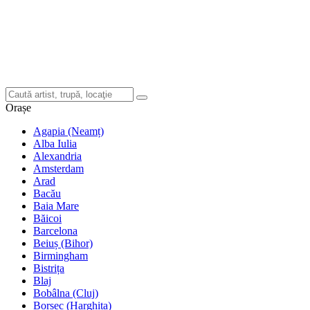
Orașe
Agapia (Neamț)
Alba Iulia
Alexandria
Amsterdam
Arad
Bacău
Baia Mare
Băicoi
Barcelona
Beiuș (Bihor)
Birmingham
Bistrița
Blaj
Bobâlna (Cluj)
Borsec (Harghita)