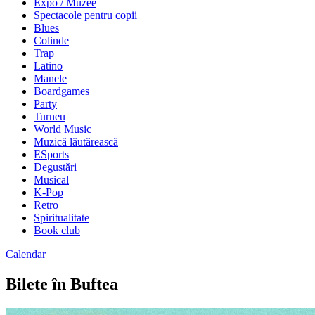
Expo / Muzee
Spectacole pentru copii
Blues
Colinde
Trap
Latino
Manele
Boardgames
Party
Turneu
World Music
Muzică lăutărească
ESports
Degustări
Musical
K-Pop
Retro
Spiritualitate
Book club
Calendar
Bilete în Buftea