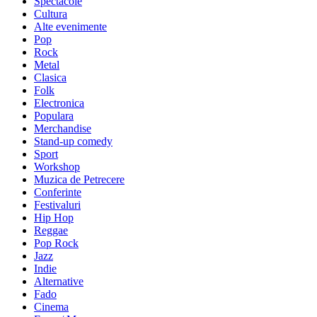
Spectacole
Cultura
Alte evenimente
Pop
Rock
Metal
Clasica
Folk
Electronica
Populara
Merchandise
Stand-up comedy
Sport
Workshop
Muzica de Petrecere
Conferinte
Festivaluri
Hip Hop
Reggae
Pop Rock
Jazz
Indie
Alternative
Fado
Cinema