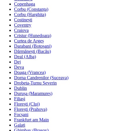
Copenhaga
Corbu (Constanța)
Corbu (Harghita)
Costinești
Coventry
Craiova
Cristur (Hunedoara)
Curtea de Argeș
Darabani (Botoșani)
Dărmănești (Bacău)
Deal (Alba)
Dej
Deva
Doaga (Vrancea)
Dorna Candrenilor (Suceava)
Drobeta-Turnu Severin
Dublin
Durușa (Maramureș)
Filiași
Florești (Cluj)
Florești (Prahova)
Focșani
Frankfurt am Main
Galați
Ghimbav (Brașov)