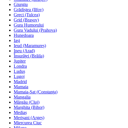
Giurgiu
Grădiștea (Ilfov)
Greci (Tulcea)
Grid (Brașov)
Gura Humorului
Gura Vadului (Prahova)
Hunedoara
Iași
Ieud (Maramureș)
Ineu (Arad)
Însurăței (Brăila)
Jupiter
Londra
Luduș
Lugoj
Madrid
Mamaia
Mamaia-Sat (Constanța)
Mangalia
Mărgău (Cluj)
Marghita (Bihor)
Mediaș
Merișani (Argeș)
Miercurea Ciuc
Milano