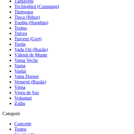
Târnăveni
Techirghiol (Constanța)
Timișoara
Tinca (Bihor)
Toplița (Harghita)
Torino
Tulcea
Turceni (Gorj)
Turda
Vadu Oii (Buzău)
Vălenii de Munte
Vama Veche
Varna
Vaslui
Vatra Dornei
Vernești (Buzău)
Viena
Vișeu de Sus
Voluntari
Zalău
Categorii
Concerte
Teatru