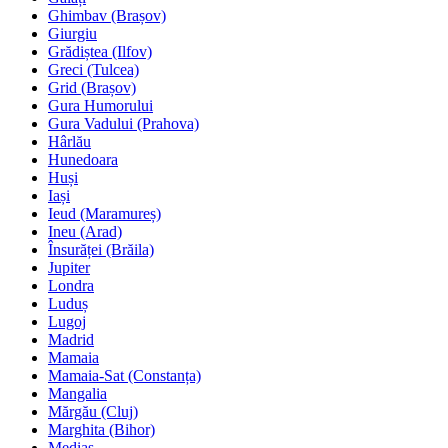
Ghimbav (Brașov)
Giurgiu
Grădiștea (Ilfov)
Greci (Tulcea)
Grid (Brașov)
Gura Humorului
Gura Vadului (Prahova)
Hârlău
Hunedoara
Huși
Iași
Ieud (Maramureș)
Ineu (Arad)
Însurăței (Brăila)
Jupiter
Londra
Luduș
Lugoj
Madrid
Mamaia
Mamaia-Sat (Constanța)
Mangalia
Mărgău (Cluj)
Marghita (Bihor)
Mediaș