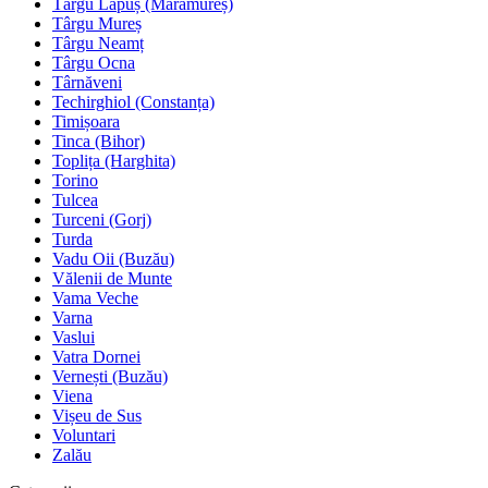
Târgu Lăpuș (Maramureș)
Târgu Mureș
Târgu Neamț
Târgu Ocna
Târnăveni
Techirghiol (Constanța)
Timișoara
Tinca (Bihor)
Toplița (Harghita)
Torino
Tulcea
Turceni (Gorj)
Turda
Vadu Oii (Buzău)
Vălenii de Munte
Vama Veche
Varna
Vaslui
Vatra Dornei
Vernești (Buzău)
Viena
Vișeu de Sus
Voluntari
Zalău