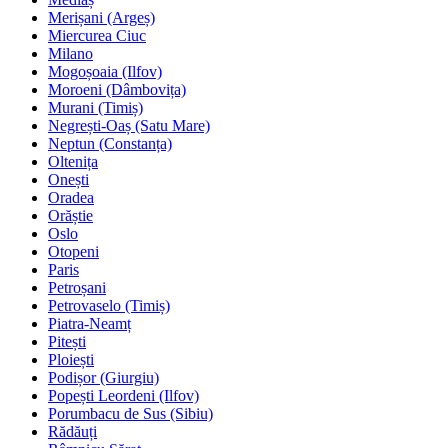
Merișani (Argeș)
Miercurea Ciuc
Milano
Mogoșoaia (Ilfov)
Moroeni (Dâmbovița)
Murani (Timiș)
Negrești-Oaș (Satu Mare)
Neptun (Constanța)
Oltenița
Onești
Oradea
Orăștie
Oslo
Otopeni
Paris
Petroșani
Petrovaselo (Timiș)
Piatra-Neamț
Pitești
Ploiești
Podișor (Giurgiu)
Popești Leordeni (Ilfov)
Porumbacu de Sus (Sibiu)
Rădăuți