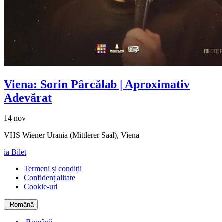
Viena: Sorin Pârcălab | Aproximativ
Adevărat
14 nov
VHS Wiener Urania (Mittlerer Saal), Viena
ia Bilet
Termeni și condiții
Confidențialitate
Cookie-uri
Română
Română