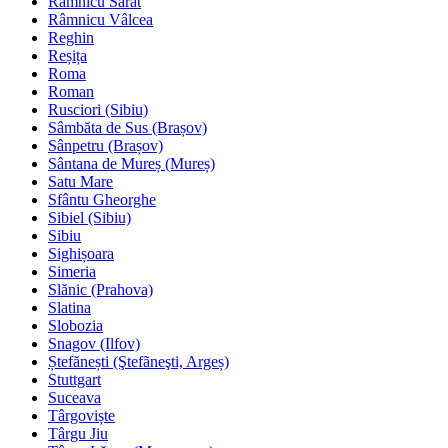
Râmnicu Sărat
Râmnicu Vâlcea
Reghin
Reșița
Roma
Roman
Rusciori (Sibiu)
Sâmbăta de Sus (Brașov)
Sânpetru (Brașov)
Sântana de Mureș (Mureș)
Satu Mare
Sfântu Gheorghe
Sibiel (Sibiu)
Sibiu
Sighișoara
Simeria
Slănic (Prahova)
Slatina
Slobozia
Snagov (Ilfov)
Ștefănești (Ştefãneşti, Argeș)
Stuttgart
Suceava
Târgoviște
Târgu Jiu