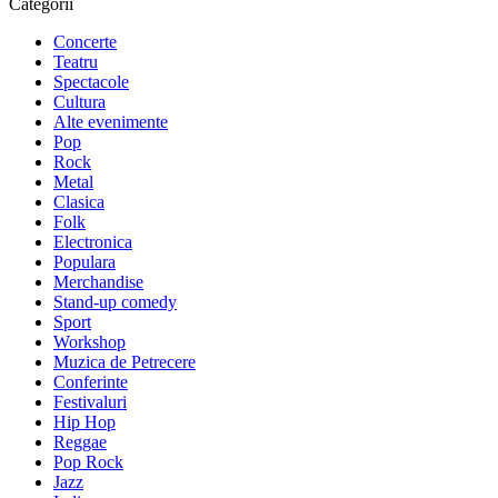
Categorii
Concerte
Teatru
Spectacole
Cultura
Alte evenimente
Pop
Rock
Metal
Clasica
Folk
Electronica
Populara
Merchandise
Stand-up comedy
Sport
Workshop
Muzica de Petrecere
Conferinte
Festivaluri
Hip Hop
Reggae
Pop Rock
Jazz