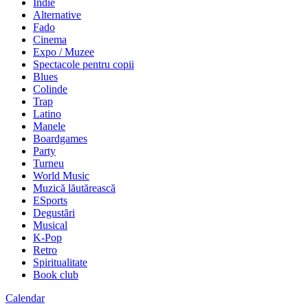
Indie
Alternative
Fado
Cinema
Expo / Muzee
Spectacole pentru copii
Blues
Colinde
Trap
Latino
Manele
Boardgames
Party
Turneu
World Music
Muzică lăutărească
ESports
Degustări
Musical
K-Pop
Retro
Spiritualitate
Book club
Calendar