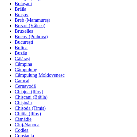
Botoșani
Brăila
Brașov
Breb (Maramureș)
Brezoi (Vâlcea)
Bruxelles
Bucov (Prahova)
București
Buftea
Buzău
Călărași
Câmpina
Câmpulung
Câmpulung Moldovenesc
Caracal
Cernavodă
Chiajna (Ilfov)
Chișcani (Brăila)
Chișinău
Chișoda (Timiș)
Chitila (Ilfov)
Cisnădie
Cluj-Napoca
Codlea
Constanța