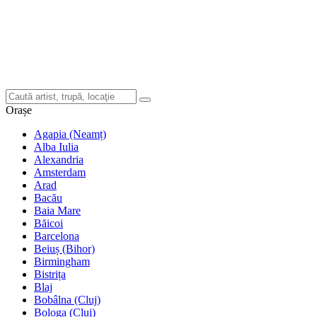
Orașe
Agapia (Neamț)
Alba Iulia
Alexandria
Amsterdam
Arad
Bacău
Baia Mare
Băicoi
Barcelona
Beiuș (Bihor)
Birmingham
Bistrița
Blaj
Bobâlna (Cluj)
Bologa (Cluj)