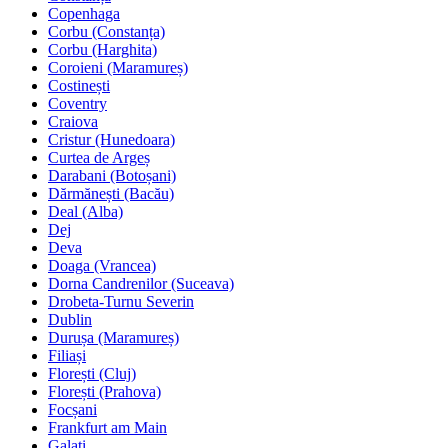
Copenhaga
Corbu (Constanța)
Corbu (Harghita)
Coroieni (Maramureș)
Costinești
Coventry
Craiova
Cristur (Hunedoara)
Curtea de Argeș
Darabani (Botoșani)
Dărmănești (Bacău)
Deal (Alba)
Dej
Deva
Doaga (Vrancea)
Dorna Candrenilor (Suceava)
Drobeta-Turnu Severin
Dublin
Durușa (Maramureș)
Filiași
Florești (Cluj)
Florești (Prahova)
Focșani
Frankfurt am Main
Galați