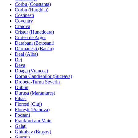
Corbu (Constanța)
Corbu (Harghita)
Costinești
Coventry
Craiova
Cristur (Hunedoara)
Curtea de Argeș
Darabani (Botoșani)
Dărmănești (Bacău)
Deal (Alba)
Dej
Deva
Doaga (Vrancea)
Dorna Candrenilor (Suceava)
Drobeta-Turnu Severin
Dublin
Durușa (Maramureș)
Filiași
Florești (Cluj)
Florești (Prahova)
Focșani
Frankfurt am Main
Galați
Ghimbav (Brașov)
Giurgiu