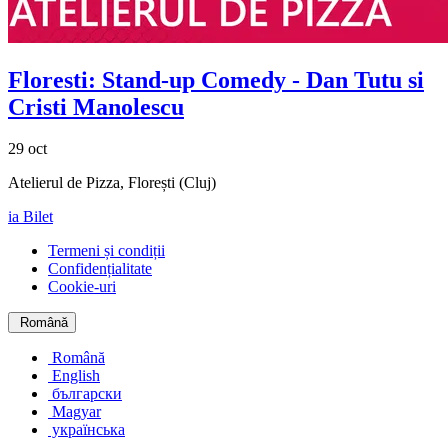
Floresti: Stand-up Comedy -
Dan Tutu si
Cristi Manolescu
29 oct
Atelierul de Pizza, Florești (Cluj)
ia Bilet
Termeni și condiții
Confidențialitate
Cookie-uri
Română
Română
English
български
Magyar
українська