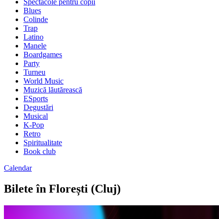
Spectacole pentru copii
Blues
Colinde
Trap
Latino
Manele
Boardgames
Party
Turneu
World Music
Muzică lăutărească
ESports
Degustări
Musical
K-Pop
Retro
Spiritualitate
Book club
Calendar
Bilete în Florești (Cluj)