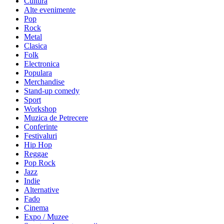
Cultura
Alte evenimente
Pop
Rock
Metal
Clasica
Folk
Electronica
Populara
Merchandise
Stand-up comedy
Sport
Workshop
Muzica de Petrecere
Conferinte
Festivaluri
Hip Hop
Reggae
Pop Rock
Jazz
Indie
Alternative
Fado
Cinema
Expo / Muzee