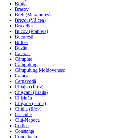
Brăila
Brașov
Breb (Maramureș)
Brezoi (Vâlcea)
Bruxelles
Bucov (Prahova)
București
Buftea
Buzău
Călărași
Câmpina
Câmpulung
Câmpulung Moldovenesc
Caracal
Cernavodă
Chiajna (Ilfov)
Chișcani (Brăila)
Chișinău
Chișoda (Timiș)
Chitila (Ilfov)
Cisnădie
Cluj-Napoca
Codlea
Constanța
Copenhaga