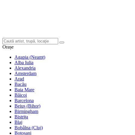
Orașe
Agapia (Neamț)
Alba Iulia
Alexandria
Amsterdam
Arad
Bacău
Baia Mare
Băicoi
Barcelona
Beiuș (Bihor)
Birmingham
Bistrița
Blaj
Bobâlna (Cluj)
Botoșani