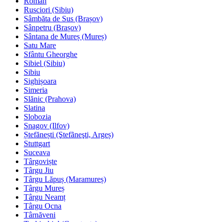
Roman
Rusciori (Sibiu)
Sâmbăta de Sus (Brașov)
Sânpetru (Brașov)
Sântana de Mureș (Mureș)
Satu Mare
Sfântu Gheorghe
Sibiel (Sibiu)
Sibiu
Sighișoara
Simeria
Slănic (Prahova)
Slatina
Slobozia
Snagov (Ilfov)
Ștefănești (Ştefãneşti, Argeș)
Stuttgart
Suceava
Târgoviște
Târgu Jiu
Târgu Lăpuș (Maramureș)
Târgu Mureș
Târgu Neamț
Târgu Ocna
Târnăveni