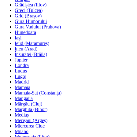
Grădiștea (Ilfov)
Greci (Tulcea)
Grid (Brașov)
Gura Humorului
Gura Vadului (Prahova)
Hunedoara
Iași
Ieud (Maramureș)
Ineu (Arad)
Însurăței (Brăila)
Jupiter
Londra
Luduș
Lugoj
Madrid
Mamaia
Mamaia-Sat (Constanța)
Mangalia
Mărgău (Cluj)
Marghita (Bihor)
Mediaș
Merișani (Argeș)
Miercurea Ciuc
Milano
Mogoșoaia (Ilfov)