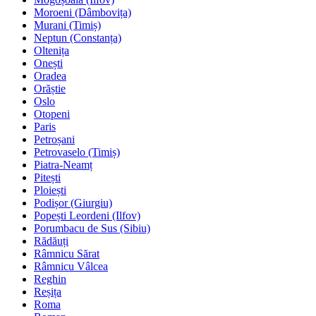
Moroeni (Dâmbovița)
Murani (Timiș)
Neptun (Constanța)
Oltenița
Onești
Oradea
Orăștie
Oslo
Otopeni
Paris
Petroșani
Petrovaselo (Timiș)
Piatra-Neamț
Pitești
Ploiești
Podișor (Giurgiu)
Popești Leordeni (Ilfov)
Porumbacu de Sus (Sibiu)
Rădăuți
Râmnicu Sărat
Râmnicu Vâlcea
Reghin
Reșița
Roma