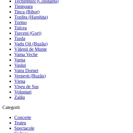
Techirghiol (Constanța)
Timișoara
Tinca (Bihor)
Toplița (Harghita)
Torino
Tulcea
Turceni (Gorj)
Turda
Vadu Oii (Buzău)
Vălenii de Munte
Vama Veche
Varna
Vaslui
Vatra Dornei
Vernești (Buzău)
Viena
Vișeu de Sus
Voluntari
Zalău
Categorii
Concerte
Teatru
Spectacole