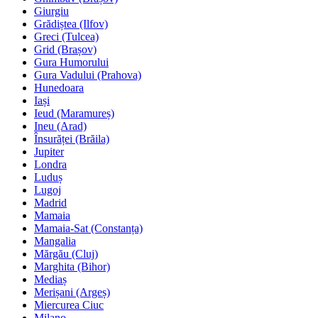
Giurgiu
Grădiștea (Ilfov)
Greci (Tulcea)
Grid (Brașov)
Gura Humorului
Gura Vadului (Prahova)
Hunedoara
Iași
Ieud (Maramureș)
Ineu (Arad)
Însurăței (Brăila)
Jupiter
Londra
Luduș
Lugoj
Madrid
Mamaia
Mamaia-Sat (Constanța)
Mangalia
Mărgău (Cluj)
Marghita (Bihor)
Mediaș
Merișani (Argeș)
Miercurea Ciuc
Milano