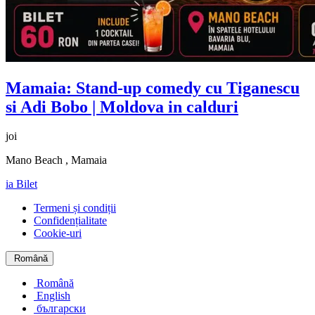
Mamaia: Stand-up comedy cu
Tiganescu
si Adi Bobo
| Moldova in calduri
joi
Mano Beach , Mamaia
ia Bilet
Termeni și condiții
Confidențialitate
Cookie-uri
Română
Română
English
български