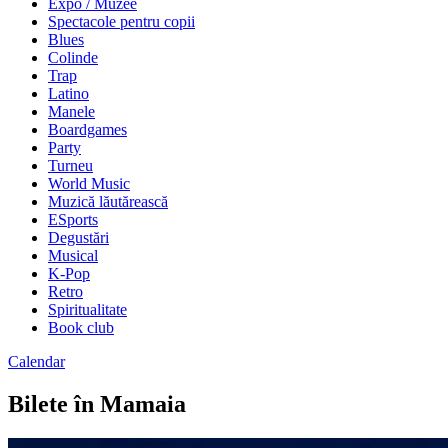
Expo / Muzee
Spectacole pentru copii
Blues
Colinde
Trap
Latino
Manele
Boardgames
Party
Turneu
World Music
Muzică lăutărească
ESports
Degustări
Musical
K-Pop
Retro
Spiritualitate
Book club
Calendar
Bilete în Mamaia