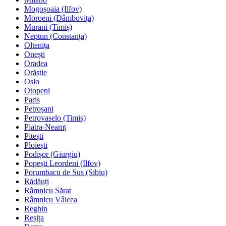
Mogoșoaia (Ilfov)
Moroeni (Dâmbovița)
Murani (Timiș)
Neptun (Constanța)
Oltenița
Onești
Oradea
Orăștie
Oslo
Otopeni
Paris
Petroșani
Petrovaselo (Timiș)
Piatra-Neamț
Pitești
Ploiești
Podișor (Giurgiu)
Popești Leordeni (Ilfov)
Porumbacu de Sus (Sibiu)
Rădăuți
Râmnicu Sărat
Râmnicu Vâlcea
Reghin
Reșița