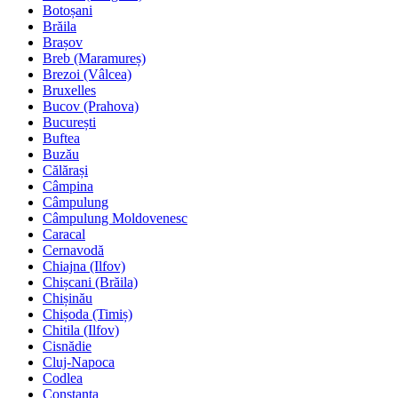
Botoșani
Brăila
Brașov
Breb (Maramureș)
Brezoi (Vâlcea)
Bruxelles
Bucov (Prahova)
București
Buftea
Buzău
Călărași
Câmpina
Câmpulung
Câmpulung Moldovenesc
Caracal
Cernavodă
Chiajna (Ilfov)
Chișcani (Brăila)
Chișinău
Chișoda (Timiș)
Chitila (Ilfov)
Cisnădie
Cluj-Napoca
Codlea
Constanța