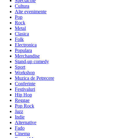
Spectacole
Cultura
Alte evenimente
Pop
Rock
Metal
Clasica
Folk
Electronica
Populara
Merchandise
Stand-up comedy
Sport
Workshop
Muzica de Petrecere
Conferinte
Festivaluri
Hip Hop
Reggae
Pop Rock
Jazz
Indie
Alternative
Fado
Cinema