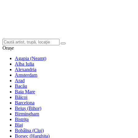
Orașe
Agapia (Neamț)
Alba Iulia
Alexandria
Amsterdam
Arad
Bacău
Baia Mare
Băicoi
Barcelona
Beiuș (Bihor)
Birmingham
Bistrița
Blaj
Bobâlna (Cluj)
Borsec (Harghita)