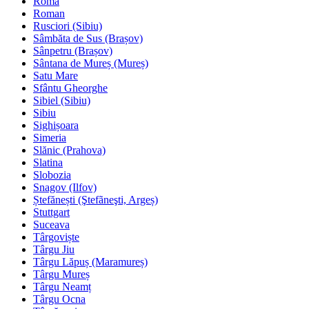
Roma
Roman
Rusciori (Sibiu)
Sâmbăta de Sus (Brașov)
Sânpetru (Brașov)
Sântana de Mureș (Mureș)
Satu Mare
Sfântu Gheorghe
Sibiel (Sibiu)
Sibiu
Sighișoara
Simeria
Slănic (Prahova)
Slatina
Slobozia
Snagov (Ilfov)
Ștefănești (Ştefãneşti, Argeș)
Stuttgart
Suceava
Târgoviște
Târgu Jiu
Târgu Lăpuș (Maramureș)
Târgu Mureș
Târgu Neamț
Târgu Ocna