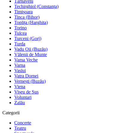
Târnăveni
Techirghiol (Constanța)
Timișoara
Tinca (Bihor)
Toplița (Harghita)
Torino
Tulcea
Turceni (Gorj)
Turda
Vadu Oii (Buzău)
Vălenii de Munte
Vama Veche
Varna
Vaslui
Vatra Dornei
Vernești (Buzău)
Viena
Vișeu de Sus
Voluntari
Zalău
Categorii
Concerte
Teatru