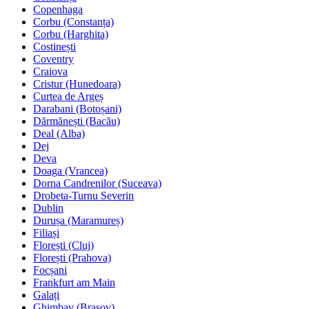
Copenhaga
Corbu (Constanța)
Corbu (Harghita)
Costinești
Coventry
Craiova
Cristur (Hunedoara)
Curtea de Argeș
Darabani (Botoșani)
Dărmănești (Bacău)
Deal (Alba)
Dej
Deva
Doaga (Vrancea)
Dorna Candrenilor (Suceava)
Drobeta-Turnu Severin
Dublin
Durușa (Maramureș)
Filiași
Florești (Cluj)
Florești (Prahova)
Focșani
Frankfurt am Main
Galați
Ghimbav (Brașov)