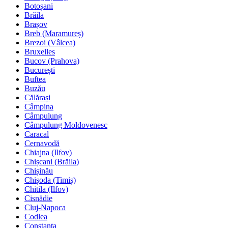
Botoșani
Brăila
Brașov
Breb (Maramureș)
Brezoi (Vâlcea)
Bruxelles
Bucov (Prahova)
București
Buftea
Buzău
Călărași
Câmpina
Câmpulung
Câmpulung Moldovenesc
Caracal
Cernavodă
Chiajna (Ilfov)
Chișcani (Brăila)
Chișinău
Chișoda (Timiș)
Chitila (Ilfov)
Cisnădie
Cluj-Napoca
Codlea
Constanța