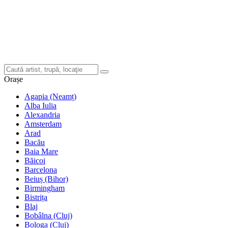
Orașe
Agapia (Neamț)
Alba Iulia
Alexandria
Amsterdam
Arad
Bacău
Baia Mare
Băicoi
Barcelona
Beiuș (Bihor)
Birmingham
Bistrița
Blaj
Bobâlna (Cluj)
Bologa (Cluj)