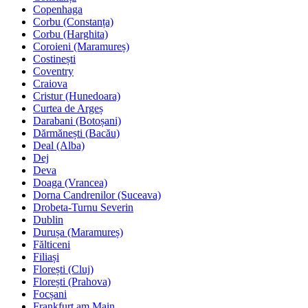
Copenhaga
Corbu (Constanța)
Corbu (Harghita)
Coroieni (Maramureș)
Costinești
Coventry
Craiova
Cristur (Hunedoara)
Curtea de Argeș
Darabani (Botoșani)
Dărmănești (Bacău)
Deal (Alba)
Dej
Deva
Doaga (Vrancea)
Dorna Candrenilor (Suceava)
Drobeta-Turnu Severin
Dublin
Durușa (Maramureș)
Fălticeni
Filiași
Florești (Cluj)
Florești (Prahova)
Focșani
Frankfurt am Main