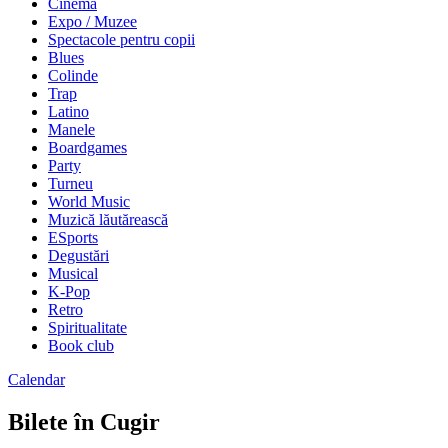
Cinema
Expo / Muzee
Spectacole pentru copii
Blues
Colinde
Trap
Latino
Manele
Boardgames
Party
Turneu
World Music
Muzică lăutărească
ESports
Degustări
Musical
K-Pop
Retro
Spiritualitate
Book club
Calendar
Bilete în Cugir