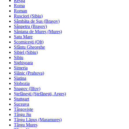
Reșița
Roma
Roman
Rusciori (Sibiu)
Sâmbăta de Sus (Brașov)
Sânpetru (Brașov)
Sântana de Mureș (Mureș)
Satu Mare
Scornicești (Olt)
Sfântu Gheorghe
Sibiel (Sibiu)
Sibiu
Sighișoara
Simeria
Slănic (Prahova)
Slatina
Slobozia
Snagov (Ilfov)
Ștefănești (Ştefãneşti, Argeș)
Stuttgart
Suceava
Târgoviște
Târgu Jiu
Târgu Lăpuș (Maramureș)
Târgu Mureș