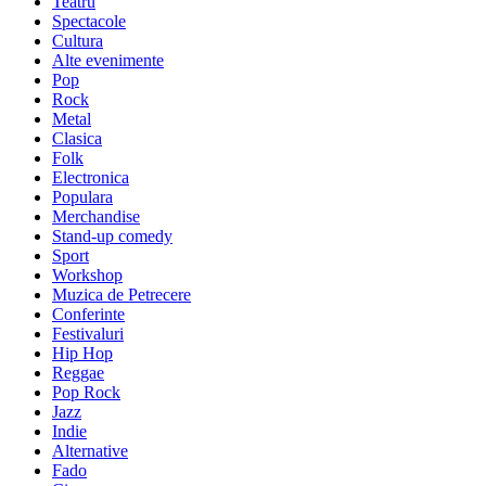
Teatru
Spectacole
Cultura
Alte evenimente
Pop
Rock
Metal
Clasica
Folk
Electronica
Populara
Merchandise
Stand-up comedy
Sport
Workshop
Muzica de Petrecere
Conferinte
Festivaluri
Hip Hop
Reggae
Pop Rock
Jazz
Indie
Alternative
Fado