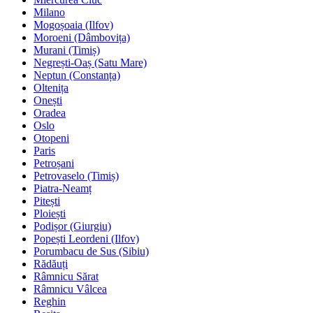
Milano
Mogoșoaia (Ilfov)
Moroeni (Dâmbovița)
Murani (Timiș)
Negrești-Oaș (Satu Mare)
Neptun (Constanța)
Oltenița
Onești
Oradea
Oslo
Otopeni
Paris
Petroșani
Petrovaselo (Timiș)
Piatra-Neamț
Pitești
Ploiești
Podișor (Giurgiu)
Popești Leordeni (Ilfov)
Porumbacu de Sus (Sibiu)
Rădăuți
Râmnicu Sărat
Râmnicu Vâlcea
Reghin