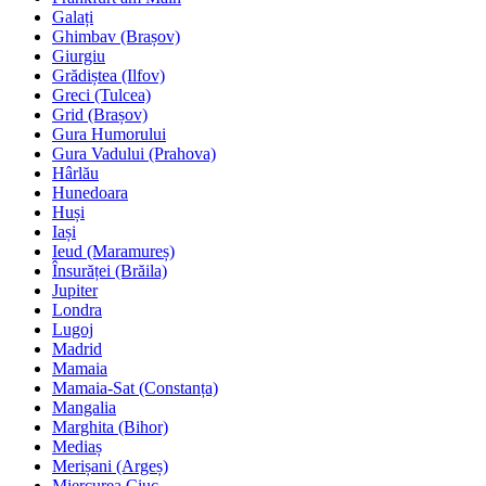
Galați
Ghimbav (Brașov)
Giurgiu
Grădiștea (Ilfov)
Greci (Tulcea)
Grid (Brașov)
Gura Humorului
Gura Vadului (Prahova)
Hârlău
Hunedoara
Huși
Iași
Ieud (Maramureș)
Însurăței (Brăila)
Jupiter
Londra
Lugoj
Madrid
Mamaia
Mamaia-Sat (Constanța)
Mangalia
Marghita (Bihor)
Mediaș
Merișani (Argeș)
Miercurea Ciuc