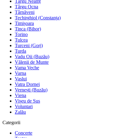
Târgu Neamț
Târgu Ocna
Târnăveni
Techirghiol (Constanța)
Timișoara
Tinca (Bihor)
Torino
Tulcea
Turceni (Gorj)
Turda
Vadu Oii (Buzău)
Vălenii de Munte
Vama Veche
Varna
Vaslui
Vatra Dornei
Vernești (Buzău)
Viena
Vișeu de Sus
Voluntari
Zalău
Categorii
Concerte