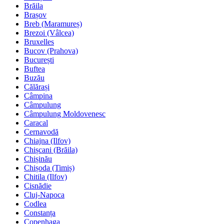
Brăila
Brașov
Breb (Maramureș)
Brezoi (Vâlcea)
Bruxelles
Bucov (Prahova)
București
Buftea
Buzău
Călărași
Câmpina
Câmpulung
Câmpulung Moldovenesc
Caracal
Cernavodă
Chiajna (Ilfov)
Chișcani (Brăila)
Chișinău
Chișoda (Timiș)
Chitila (Ilfov)
Cisnădie
Cluj-Napoca
Codlea
Constanța
Copenhaga