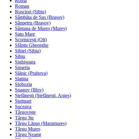
Roma
Roman
Rusciori (Sibiu)
Sâmbăta de Sus (Brașov)
Sânpetru (Brașov)
Sântana de Mureș (Mureș)
Satu Mare
Scornicești (Olt)
Sfântu Gheorghe
Sibiel (Sibiu)
Sibiu
Sighișoara
Simeria
Slănic (Prahova)
Slatina
Slobozia
Snagov (Ilfov)
Ștefănești (Ştefãneşti, Argeș)
Stuttgart
Suceava
Târgoviște
Târgu Jiu
Târgu Lăpuș (Maramureș)
Târgu Mureș
Târgu Neamț