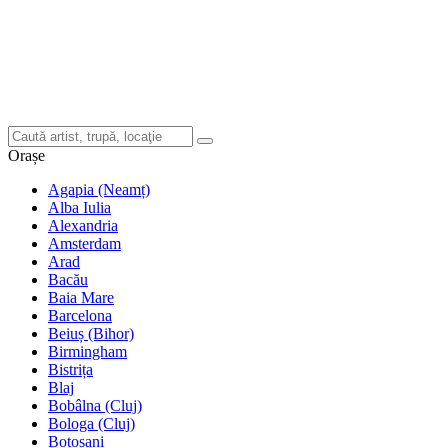
Orașe
Agapia (Neamț)
Alba Iulia
Alexandria
Amsterdam
Arad
Bacău
Baia Mare
Barcelona
Beiuș (Bihor)
Birmingham
Bistrița
Blaj
Bobâlna (Cluj)
Bologa (Cluj)
Botoșani