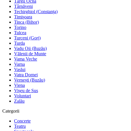
Târgu Ocna
Târnăveni
Techirghiol (Constanța)
Timișoara
Tinca (Bihor)
Torino
Tulcea
Turceni (Gorj)
Turda
Vadu Oii (Buzău)
Vălenii de Munte
Vama Veche
Varna
Vaslui
Vatra Dornei
Vernești (Buzău)
Viena
Vișeu de Sus
Voluntari
Zalău
Categorii
Concerte
Teatru