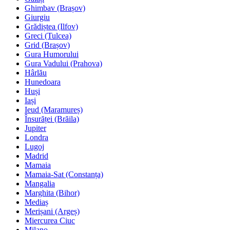
Ghimbav (Brașov)
Giurgiu
Grădiștea (Ilfov)
Greci (Tulcea)
Grid (Brașov)
Gura Humorului
Gura Vadului (Prahova)
Hârlău
Hunedoara
Huși
Iași
Ieud (Maramureș)
Însurăței (Brăila)
Jupiter
Londra
Lugoj
Madrid
Mamaia
Mamaia-Sat (Constanța)
Mangalia
Marghita (Bihor)
Mediaș
Merișani (Argeș)
Miercurea Ciuc
Milano