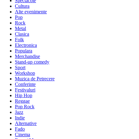
Spectacole
Cultura
Alte evenimente
Pop
Rock
Metal
Clasica
Folk
Electronica
Populara
Merchandise
Stand-up comedy
Sport
Workshop
Muzica de Petrecere
Conferinte
Festivaluri
Hip Hop
Reggae
Pop Rock
Jazz
Indie
Alternative
Fado
Cinema