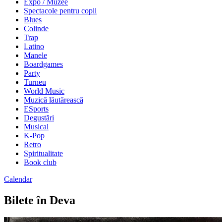
Expo / Muzee
Spectacole pentru copii
Blues
Colinde
Trap
Latino
Manele
Boardgames
Party
Turneu
World Music
Muzică lăutărească
ESports
Degustări
Musical
K-Pop
Retro
Spiritualitate
Book club
Calendar
Bilete în Deva