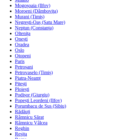
Mogoșoaia (Ilfov)
Moroeni (Dâmbovița)
Murani (Timiș)
Negrești-Oaș (Satu Mare)
Neptun (Constanța)
Oltenița
Onești
Oradea
Oslo
Otopeni
Paris
Petroșani
Petrovaselo (Timiș)
Piatra-Neamț
Pitești
Ploiești
Podișor (Giurgiu)
Popești Leordeni (Ilfov)
Porumbacu de Sus (Sibiu)
Rădăuți
Râmnicu Sărat
Râmnicu Vâlcea
Reghin
Reșița