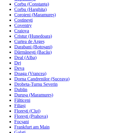
Corbu (Constanța)
Corbu (Harghita)
Coroieni (Maramureș)
Costinești
Coventry
Craiova
Cristur (Hunedoara)
Curtea de Argeș
Darabani (Botoșani)
Dărmănești (Bacău)
Deal (Alba)
Dej
Deva
Doaga (Vrancea)
Dorna Candrenilor (Suceava)
Drobeta-Turnu Severin
Dublin
Durușa (Maramureș)
Fălticeni
Filiași
Florești (Cluj)
Florești (Prahova)
Focșani
Frankfurt am Main
Galați