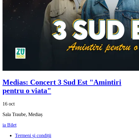
Medias: Concert
3 Sud Est
"Amintiri
pentru o viata"
16 oct
Sala Traube, Mediaș
ia Bilet
Termeni și condiții