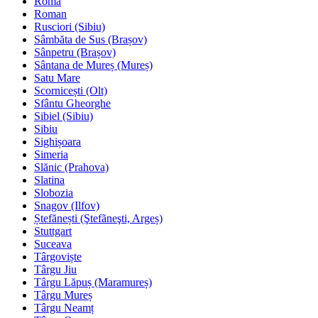
Roma
Roman
Rusciori (Sibiu)
Sâmbăta de Sus (Brașov)
Sânpetru (Brașov)
Sântana de Mureș (Mureș)
Satu Mare
Scornicești (Olt)
Sfântu Gheorghe
Sibiel (Sibiu)
Sibiu
Sighișoara
Simeria
Slănic (Prahova)
Slatina
Slobozia
Snagov (Ilfov)
Ștefănești (Ştefãneşti, Argeș)
Stuttgart
Suceava
Târgoviște
Târgu Jiu
Târgu Lăpuș (Maramureș)
Târgu Mureș
Târgu Neamț