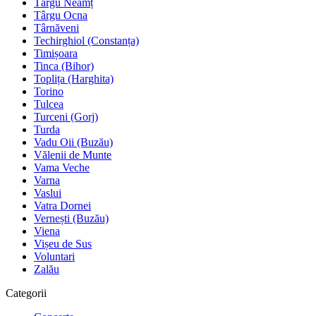
Târgu Neamț
Târgu Ocna
Târnăveni
Techirghiol (Constanța)
Timișoara
Tinca (Bihor)
Toplița (Harghita)
Torino
Tulcea
Turceni (Gorj)
Turda
Vadu Oii (Buzău)
Vălenii de Munte
Vama Veche
Varna
Vaslui
Vatra Dornei
Vernești (Buzău)
Viena
Vișeu de Sus
Voluntari
Zalău
Categorii