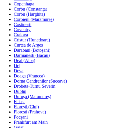
Copenhaga
Corbu (Constanța)
Corbu (Harghita)
Coroieni (Maramureș)
Costinești
Coventry
Craiova
Cristur (Hunedoara)
Curtea de Argeș
Darabani (Botoșani)
Dărmănești (Bacău)
Deal (Alba)
Dej
Deva
Doaga (Vrancea)
Dorna Candrenilor (Suceava)
Drobeta-Turnu Severin
Dublin
Durușa (Maramureș)
Filiași
Florești (Cluj)
Florești (Prahova)
Focșani
Frankfurt am Main
Galați