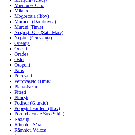
Miercurea Ciuc
Milano
Mogoșoaia (Ilfov)
Moroeni (Dâmbovița)
Murani (Timiș)
Negrești-Oaș (Satu Mare)
Neptun (Constanța)
Oltenița
Onești
Oradea
Oslo
Otopeni
Paris
Petroșani
Petrovaselo (Timiș)
Piatra-Neamț
Pitești
Ploiești
Podișor (Giurgiu)
Popești Leordeni (Ilfov)
Porumbacu de Sus (Sibiu)
Rădăuți
Râmnicu Sărat
Râmnicu Vâlcea