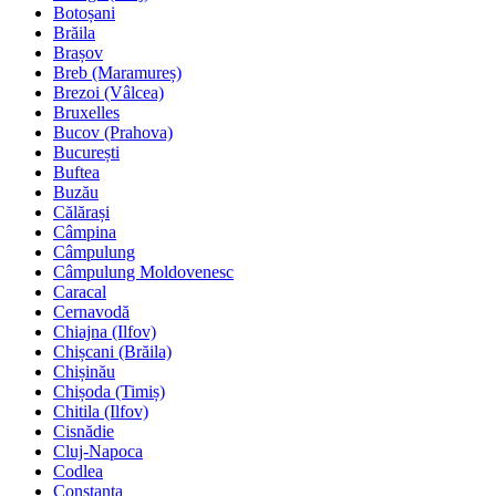
Botoșani
Brăila
Brașov
Breb (Maramureș)
Brezoi (Vâlcea)
Bruxelles
Bucov (Prahova)
București
Buftea
Buzău
Călărași
Câmpina
Câmpulung
Câmpulung Moldovenesc
Caracal
Cernavodă
Chiajna (Ilfov)
Chișcani (Brăila)
Chișinău
Chișoda (Timiș)
Chitila (Ilfov)
Cisnădie
Cluj-Napoca
Codlea
Constanța