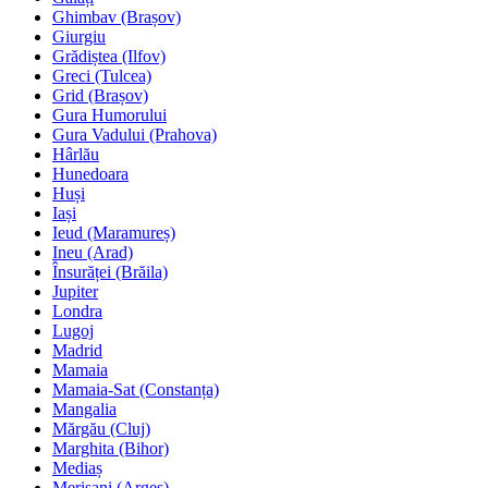
Ghimbav (Brașov)
Giurgiu
Grădiștea (Ilfov)
Greci (Tulcea)
Grid (Brașov)
Gura Humorului
Gura Vadului (Prahova)
Hârlău
Hunedoara
Huși
Iași
Ieud (Maramureș)
Ineu (Arad)
Însurăței (Brăila)
Jupiter
Londra
Lugoj
Madrid
Mamaia
Mamaia-Sat (Constanța)
Mangalia
Mărgău (Cluj)
Marghita (Bihor)
Mediaș
Merișani (Argeș)