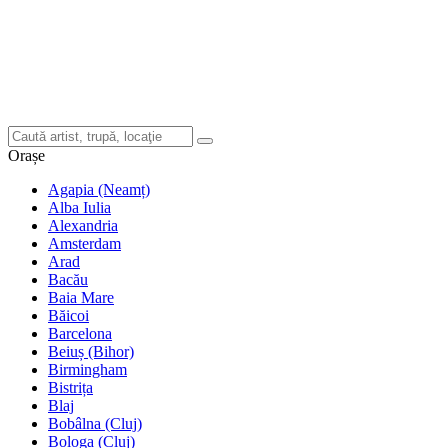
Orașe
Agapia (Neamț)
Alba Iulia
Alexandria
Amsterdam
Arad
Bacău
Baia Mare
Băicoi
Barcelona
Beiuș (Bihor)
Birmingham
Bistrița
Blaj
Bobâlna (Cluj)
Bologa (Cluj)