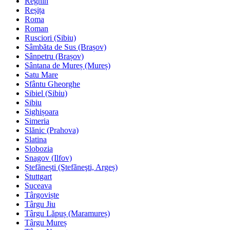
Reghin
Reșița
Roma
Roman
Rusciori (Sibiu)
Sâmbăta de Sus (Brașov)
Sânpetru (Brașov)
Sântana de Mureș (Mureș)
Satu Mare
Sfântu Gheorghe
Sibiel (Sibiu)
Sibiu
Sighișoara
Simeria
Slănic (Prahova)
Slatina
Slobozia
Snagov (Ilfov)
Ștefănești (Ştefãneşti, Argeș)
Stuttgart
Suceava
Târgoviște
Târgu Jiu
Târgu Lăpuș (Maramureș)
Târgu Mureș