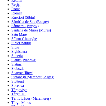
Reghin
Reșița
Roma
Roman
Rusciori (Sibiu)
Sâmbăta de Sus (Brașov)
Sânpetru (Brașov)
Sântana de Mureș (Mureș)
Satu Mare
Sfântu Gheorghe
Sibiel (Sibiu)
Sibiu
Sighișoara
Simeria
Slănic (Prahova)
Slatina
Slobozia
Snagov (Ilfov)
Ștefănești (Ştefãneşti, Argeș)
Stuttgart
Suceava
Târgoviște
Târgu Jiu
Târgu Lăpuș (Maramureș)
Târgu Mureș