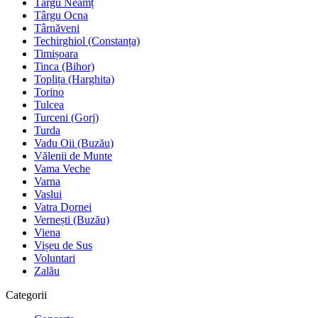
Târgu Neamț
Târgu Ocna
Târnăveni
Techirghiol (Constanța)
Timișoara
Tinca (Bihor)
Toplița (Harghita)
Torino
Tulcea
Turceni (Gorj)
Turda
Vadu Oii (Buzău)
Vălenii de Munte
Vama Veche
Varna
Vaslui
Vatra Dornei
Vernești (Buzău)
Viena
Vișeu de Sus
Voluntari
Zalău
Categorii