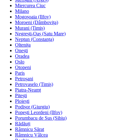
Miercurea Ciuc
Milano
Mogoșoaia (Ilfov)
Moroeni (Dâmbovița)
Murani (Timiș)
Negrești-Oaș (Satu Mare)
Neptun (Constanța)
Oltenița
Onești
Oradea
Oslo
Otopeni
Paris
Petroșani
Petrovaselo (Timiș)
Piatra-Neamț
Pitești
Ploiești
Podișor (Giurgiu)
Popești Leordeni (Ilfov)
Porumbacu de Sus (Sibiu)
Rădăuți
Râmnicu Sărat
Râmnicu Vâlcea