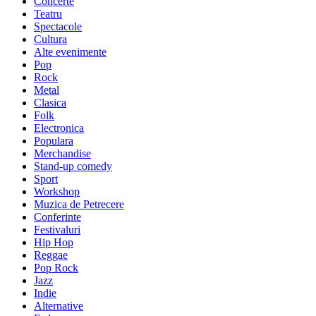
Concerte
Teatru
Spectacole
Cultura
Alte evenimente
Pop
Rock
Metal
Clasica
Folk
Electronica
Populara
Merchandise
Stand-up comedy
Sport
Workshop
Muzica de Petrecere
Conferinte
Festivaluri
Hip Hop
Reggae
Pop Rock
Jazz
Indie
Alternative