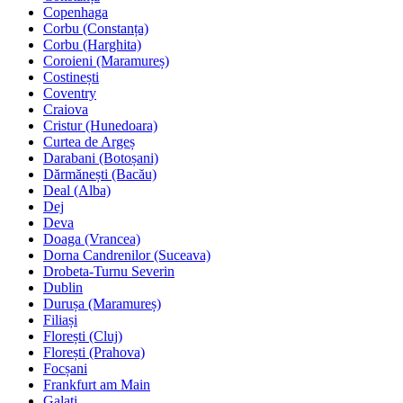
Copenhaga
Corbu (Constanța)
Corbu (Harghita)
Coroieni (Maramureș)
Costinești
Coventry
Craiova
Cristur (Hunedoara)
Curtea de Argeș
Darabani (Botoșani)
Dărmănești (Bacău)
Deal (Alba)
Dej
Deva
Doaga (Vrancea)
Dorna Candrenilor (Suceava)
Drobeta-Turnu Severin
Dublin
Durușa (Maramureș)
Filiași
Florești (Cluj)
Florești (Prahova)
Focșani
Frankfurt am Main
Galați