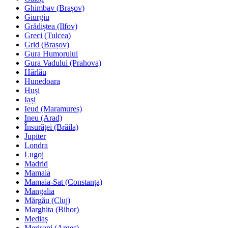
Ghimbav (Brașov)
Giurgiu
Grădiștea (Ilfov)
Greci (Tulcea)
Grid (Brașov)
Gura Humorului
Gura Vadului (Prahova)
Hârlău
Hunedoara
Huși
Iași
Ieud (Maramureș)
Ineu (Arad)
Însurăței (Brăila)
Jupiter
Londra
Lugoj
Madrid
Mamaia
Mamaia-Sat (Constanța)
Mangalia
Mărgău (Cluj)
Marghita (Bihor)
Mediaș
Merișani (Argeș)