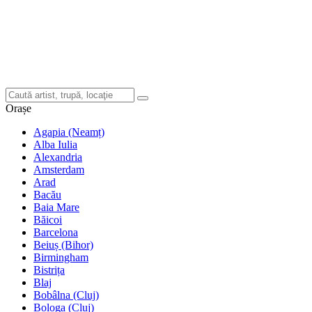
Orașe
Agapia (Neamț)
Alba Iulia
Alexandria
Amsterdam
Arad
Bacău
Baia Mare
Băicoi
Barcelona
Beiuș (Bihor)
Birmingham
Bistrița
Blaj
Bobâlna (Cluj)
Bologa (Cluj)