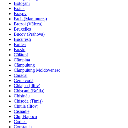
Botoșani
Brăila
Brașov
Breb (Maramureș)
Brezoi (Vâlcea)
Bruxelles
Bucov (Prahova)
București
Buftea
Buzău
Călărași
Câmpina
Câmpulung
Câmpulung Moldovenesc
Caracal
Cernavodă
Chiajna (Ilfov)
Chișcani (Brăila)
Chișinău
Chișoda (Timiș)
Chitila (Ilfov)
Cisnădie
Cluj-Napoca
Codlea
Constanța