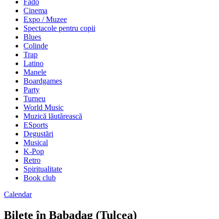
Fado
Cinema
Expo / Muzee
Spectacole pentru copii
Blues
Colinde
Trap
Latino
Manele
Boardgames
Party
Turneu
World Music
Muzică lăutărească
ESports
Degustări
Musical
K-Pop
Retro
Spiritualitate
Book club
Calendar
Bilete în Babadag (Tulcea)