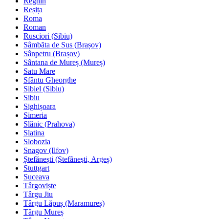
Reghin
Reșița
Roma
Roman
Rusciori (Sibiu)
Sâmbăta de Sus (Brașov)
Sânpetru (Brașov)
Sântana de Mureș (Mureș)
Satu Mare
Sfântu Gheorghe
Sibiel (Sibiu)
Sibiu
Sighișoara
Simeria
Slănic (Prahova)
Slatina
Slobozia
Snagov (Ilfov)
Ștefănești (Ştefãneşti, Argeș)
Stuttgart
Suceava
Târgoviște
Târgu Jiu
Târgu Lăpuș (Maramureș)
Târgu Mureș