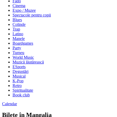
Fado
Cinema
Expo / Muzee
Spectacole pentru copii
Blues
Colinde
Trap
Latino
Manele
Boardgames
Party
Turneu
World Music
Muzică lăutărească
ESports
Degustări
Musical
K-Pop
Retro
Spiritualitate
Book club
Calendar
Bilete în Mangalia