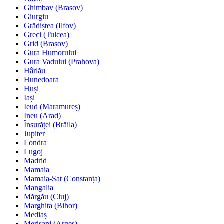
Ghimbav (Brașov)
Giurgiu
Grădiștea (Ilfov)
Greci (Tulcea)
Grid (Brașov)
Gura Humorului
Gura Vadului (Prahova)
Hârlău
Hunedoara
Huși
Iași
Ieud (Maramureș)
Ineu (Arad)
Însurăței (Brăila)
Jupiter
Londra
Lugoj
Madrid
Mamaia
Mamaia-Sat (Constanța)
Mangalia
Mărgău (Cluj)
Marghita (Bihor)
Mediaș
Merișani (Argeș)