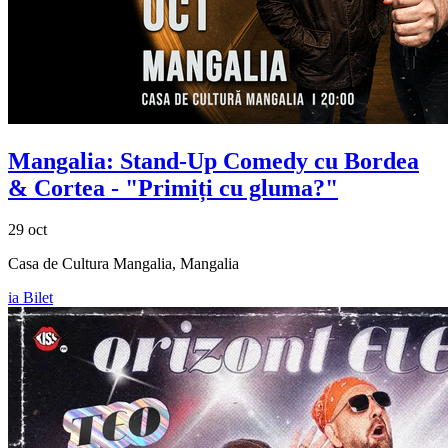
Mangalia: Stand-Up Comedy cu
Bordea
& Cortea
- "Primiți cu gluma?"
29 oct
Casa de Cultura Mangalia, Mangalia
ia Bilet