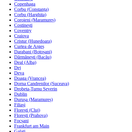
Copenhaga
Corbu (Constanța)
Corbu (Harghita)
Coroieni (Maramureș)
Costinești
Coventry
Craiova
Cristur (Hunedoara)
Curtea de Argeș
Darabani (Botoșani)
Dărmănești (Bacău)
Deal (Alba)
Dej
Deva
Doaga (Vrancea)
Dorna Candrenilor (Suceava)
Drobeta-Turnu Severin
Dublin
Durușa (Maramureș)
Filiași
Florești (Cluj)
Florești (Prahova)
Focșani
Frankfurt am Main
Galați