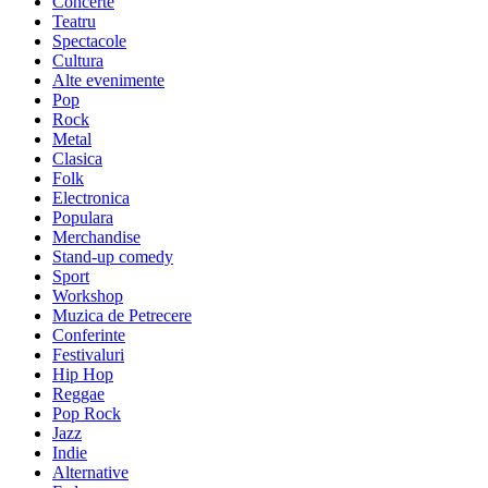
Concerte
Teatru
Spectacole
Cultura
Alte evenimente
Pop
Rock
Metal
Clasica
Folk
Electronica
Populara
Merchandise
Stand-up comedy
Sport
Workshop
Muzica de Petrecere
Conferinte
Festivaluri
Hip Hop
Reggae
Pop Rock
Jazz
Indie
Alternative