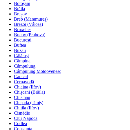
Botoșani
Brăila
Brașov
Breb (Maramureș)
Brezoi (Vâlcea)
Bruxelles
Bucov (Prahova)
București
Buftea
Buzău
Călărași
Câmpina
Câmpulung
Câmpulung Moldovenesc
Caracal
Cernavodă
Chiajna (Ilfov)
Chișcani (Brăila)
Chișinău
Chișoda (Timiș)
Chitila (Ilfov)
Cisnădie
Cluj-Napoca
Codlea
Constanța