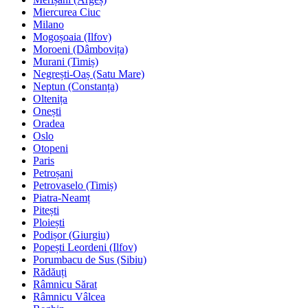
Miercurea Ciuc
Milano
Mogoșoaia (Ilfov)
Moroeni (Dâmbovița)
Murani (Timiș)
Negrești-Oaș (Satu Mare)
Neptun (Constanța)
Oltenița
Onești
Oradea
Oslo
Otopeni
Paris
Petroșani
Petrovaselo (Timiș)
Piatra-Neamț
Pitești
Ploiești
Podișor (Giurgiu)
Popești Leordeni (Ilfov)
Porumbacu de Sus (Sibiu)
Rădăuți
Râmnicu Sărat
Râmnicu Vâlcea