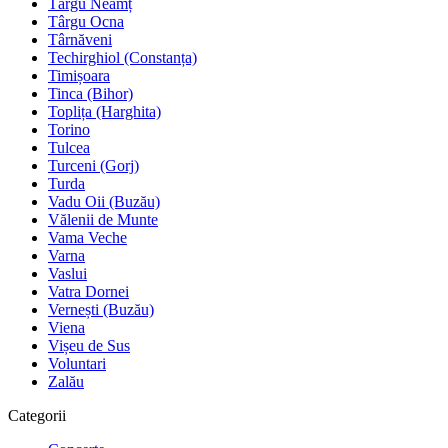
Târgu Neamț
Târgu Ocna
Târnăveni
Techirghiol (Constanța)
Timișoara
Tinca (Bihor)
Toplița (Harghita)
Torino
Tulcea
Turceni (Gorj)
Turda
Vadu Oii (Buzău)
Vălenii de Munte
Vama Veche
Varna
Vaslui
Vatra Dornei
Vernești (Buzău)
Viena
Vișeu de Sus
Voluntari
Zalău
Categorii