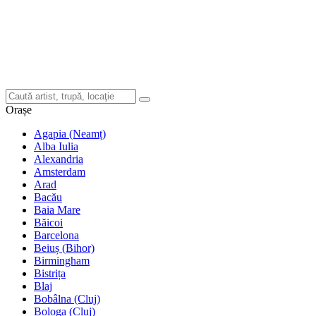
Orașe
Agapia (Neamț)
Alba Iulia
Alexandria
Amsterdam
Arad
Bacău
Baia Mare
Băicoi
Barcelona
Beiuș (Bihor)
Birmingham
Bistrița
Blaj
Bobâlna (Cluj)
Bologa (Cluj)