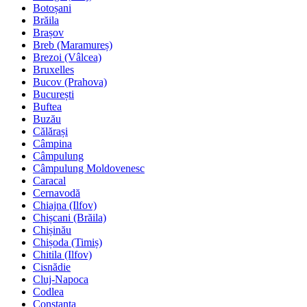
Botoșani
Brăila
Brașov
Breb (Maramureș)
Brezoi (Vâlcea)
Bruxelles
Bucov (Prahova)
București
Buftea
Buzău
Călărași
Câmpina
Câmpulung
Câmpulung Moldovenesc
Caracal
Cernavodă
Chiajna (Ilfov)
Chișcani (Brăila)
Chișinău
Chișoda (Timiș)
Chitila (Ilfov)
Cisnădie
Cluj-Napoca
Codlea
Constanța