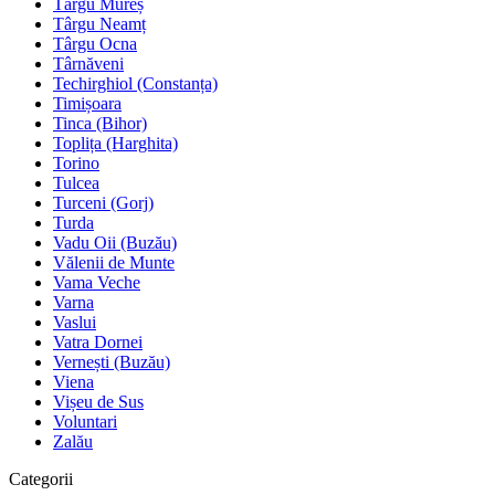
Târgu Mureș
Târgu Neamț
Târgu Ocna
Târnăveni
Techirghiol (Constanța)
Timișoara
Tinca (Bihor)
Toplița (Harghita)
Torino
Tulcea
Turceni (Gorj)
Turda
Vadu Oii (Buzău)
Vălenii de Munte
Vama Veche
Varna
Vaslui
Vatra Dornei
Vernești (Buzău)
Viena
Vișeu de Sus
Voluntari
Zalău
Categorii