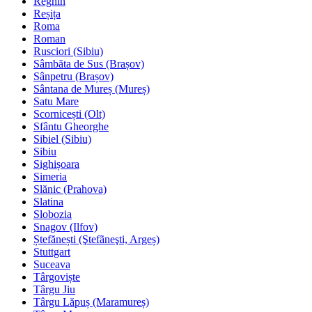
Reghin
Reșița
Roma
Roman
Rusciori (Sibiu)
Sâmbăta de Sus (Brașov)
Sânpetru (Brașov)
Sântana de Mureș (Mureș)
Satu Mare
Scornicești (Olt)
Sfântu Gheorghe
Sibiel (Sibiu)
Sibiu
Sighișoara
Simeria
Slănic (Prahova)
Slatina
Slobozia
Snagov (Ilfov)
Ștefănești (Ştefãneşti, Argeș)
Stuttgart
Suceava
Târgoviște
Târgu Jiu
Târgu Lăpuș (Maramureș)