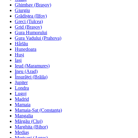
Ghimbav (Brașov)
Giurgiu
Grădiștea (Ilfov)
Greci (Tulcea)
Grid (Brașov)
Gura Humorului
Gura Vadului (Prahova)
Hârlău
Hunedoara
Huși
Iași
Ieud (Maramureș)
Ineu (Arad)
Însurăței (Brăila)
Jupiter
Londra
Lugoj
Madrid
Mamaia
Mamaia-Sat (Constanța)
Mangalia
Mărgău (Cluj)
Marghita (Bihor)
Mediaș
Merișani (Argeș)