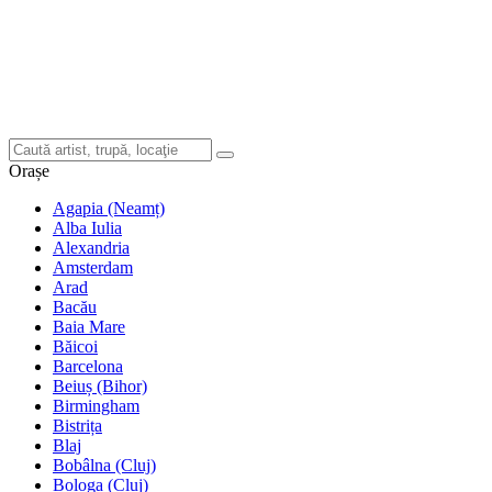
Orașe
Agapia (Neamț)
Alba Iulia
Alexandria
Amsterdam
Arad
Bacău
Baia Mare
Băicoi
Barcelona
Beiuș (Bihor)
Birmingham
Bistrița
Blaj
Bobâlna (Cluj)
Bologa (Cluj)