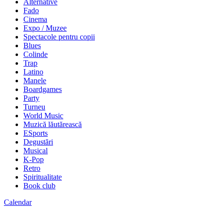
Alternative
Fado
Cinema
Expo / Muzee
Spectacole pentru copii
Blues
Colinde
Trap
Latino
Manele
Boardgames
Party
Turneu
World Music
Muzică lăutărească
ESports
Degustări
Musical
K-Pop
Retro
Spiritualitate
Book club
Calendar