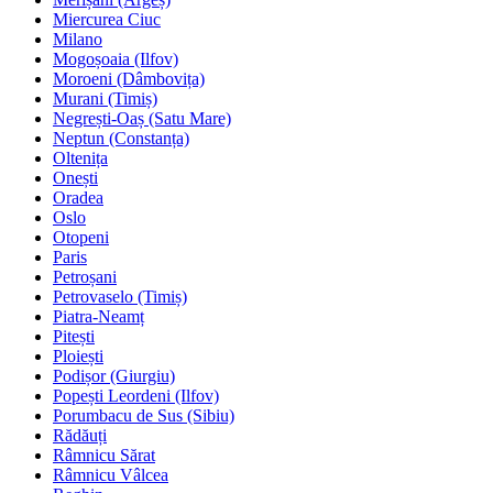
Miercurea Ciuc
Milano
Mogoșoaia (Ilfov)
Moroeni (Dâmbovița)
Murani (Timiș)
Negrești-Oaș (Satu Mare)
Neptun (Constanța)
Oltenița
Onești
Oradea
Oslo
Otopeni
Paris
Petroșani
Petrovaselo (Timiș)
Piatra-Neamț
Pitești
Ploiești
Podișor (Giurgiu)
Popești Leordeni (Ilfov)
Porumbacu de Sus (Sibiu)
Rădăuți
Râmnicu Sărat
Râmnicu Vâlcea