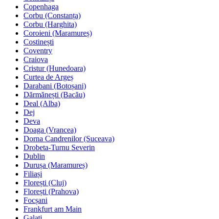
Copenhaga
Corbu (Constanța)
Corbu (Harghita)
Coroieni (Maramureș)
Costinești
Coventry
Craiova
Cristur (Hunedoara)
Curtea de Argeș
Darabani (Botoșani)
Dărmănești (Bacău)
Deal (Alba)
Dej
Deva
Doaga (Vrancea)
Dorna Candrenilor (Suceava)
Drobeta-Turnu Severin
Dublin
Durușa (Maramureș)
Filiași
Florești (Cluj)
Florești (Prahova)
Focșani
Frankfurt am Main
Galați