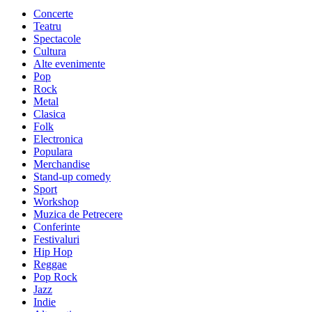
Concerte
Teatru
Spectacole
Cultura
Alte evenimente
Pop
Rock
Metal
Clasica
Folk
Electronica
Populara
Merchandise
Stand-up comedy
Sport
Workshop
Muzica de Petrecere
Conferinte
Festivaluri
Hip Hop
Reggae
Pop Rock
Jazz
Indie